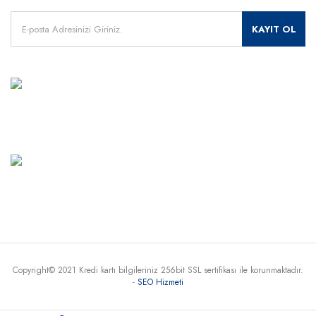
KAYIT OL
MÜŞTERİ HİZMETLERİ
+90 541 345 30 30
Haritada Gör
Copyright© 2021 Kredi kartı bilgileriniz 256bit SSL sertifikası ile korunmaktadır.
-
SEO Hizmeti