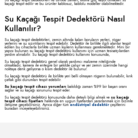
kaçağı tespit edilir ve bu ürünler kablosuz, kablolu modeller olabilmektedir.
Su Kaçağı Tespit Dedektörü Nasıl
Kullanılır?
Su kaçağı tespit dedektörleri, zemin altında kalan boruların yerleri, rögar
yerlerini ve su sızıntılarını tespit edebilir. Dedektör ile birlikte ilgili alanlar tespit
edilen bu cihazlarla birlikte uzman kişilerin kullanması gerekmektedir. Mini bir
yapısı bulunan su kaçağı tespit dedektörü kullanımı için uzman tesisatçılardan
yardım alınabilir. Su kaçağı tespit dedektörü kullanımı konusunda,
Su kaçağı tespit dedektörü genel olarak yardımcı malzeme niteliğinde
olmaktadır, kamera ile entegre bir şekilde çalışır ve yer zemin üzerinde hangi
noktaya denk geliyorsa o kısım dedektör ile bulunur.
Su kaçağı tespit dedektörü ile birlikte yeri belli olmayan rögarın bulunabilir, kırık
çatlak gibi durumları tespit edebilir.
Su kaçağı tespit cihazı yorumları
bakıldığı zaman %99 bir başarı oranı
sağlar ve su kaçağı sorununu tespit eder.
Su kaçağı tespit dedektörü konusunda daha detaylı bilgi almak ve
su kaçağı
tespit cihazı fiyatları
hakkında en uygun fiyatlardan yararlanmak için bizimle
iletişime geçebilirsiniz. Ayrıca diğer tüm
endüstriyel dedektör
çeşitlerini
buradan inceyeleyebilirsiniz.