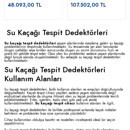
48.093,00 TL
107.502,00 TL
Su Kaçağı Tespit Dedektörleri
Su kaçağı tespit dedektörleri
yaşam alanlarında meydana gelen su kaçağı
problemlerinin tespitinde kullanılmaktadır. Su tesisatında yer alan borularda
oluşan çatlaklar veya kırıklar sonucunda oluşan su sızıntı durumunu hızlı ve
pratik bir şekilde tespit eder. Olası olan bu problemler sadece yaşam alanlarında
değil birçok alanda oluşabilmektedir. Bu sebeple su kaçağı tespit dedektörleri
kullanılmaktadır.
Su Kaçağı Tespit Dedektörleri
Kullanım Alanları
Su kaçağı tespit dedektörleri, farklı kullanım alanları ve amaçları doğrultusunda
değişmektedir. Kaçak tespit cihazı çeşitleri sadece yaşam alanlarında değil
endüstriyel alanlarda da oluşma ihtimali olan su kaçak problemlerinde tercih
edilebilmektedir. Evler, işyerleri, toplu alan gibi pek çok yerde
kullanılabilmektedir.
Su kaçağı tespit cihazı
kullanım alanları ile ilgili,
Su kaçağı tespit dedektörleri ile birlikte profesyonel anlamda kaçak noktalar
belirlenir ve problemler kısa süre içerisinde çözülebilir.
Cihaz kullanımları oldukça basittir ve modelleri inceleyerek ideal bir seçim
yapabilirsiniz.
Su kaçağı tespit dedektörleri ile birlikte zaman, ekstra güç kaybı olmadan su