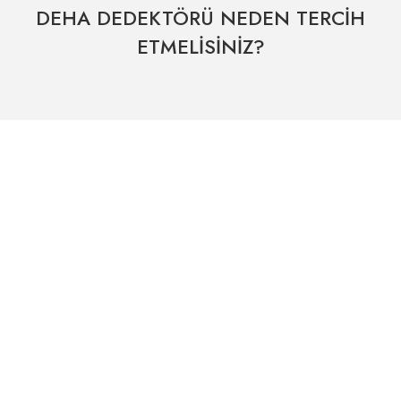
DEHA DEDEKTÖRÜ NEDEN TERCİH
ETMELİSİNİZ?
Hızlı Kargo Hizmeti
% 100 Güvenli Alışveriş
Kategoriler
Dünyanın her yerine hızlı sevkiyat
265 bit SSL sertifikası
ÖNEMLİ BİLGİLER
Uzman Destek Seçeneği
Müşteri Hizmetleri
Satış Sonrası Profesyonel Destek
0541 345 30 30
HIZLI ERİŞİM
Kampanyalarımızdan
haberdar olmak için kayıt olunuz.