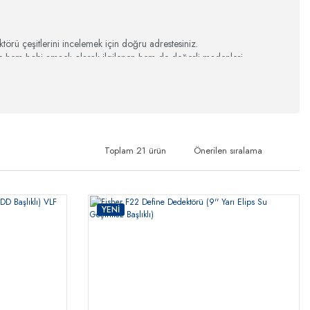
törü çeşitlerini incelemek için doğru adrestesiniz.
ile hem hobi amaçlı olarak ilgilenen hem de değerli madenleri
tadır. Bu sayfamızda Fisher marka define dedektörü modellerini
rleri
seçenekleri bulunmaktadır.
 kredi kartı ile peşin ya da taksitli olarak ödeme yapabilirsiniz.
Toplam 21 ürün
YENİ