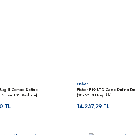
Fisher
Bug II Combo Define
Fisher F19 LTD Camo Define D
5'' ve 10'' Başlıkla)
(10x5'' DD Başlıklı)
0 TL
14.237,29 TL