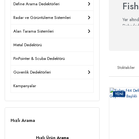
Fis
Define Arama Dedektörleri
Radar ve Görüntüleme Sistemleri
Yer altın
Dehadedek
Alan Tarama Sistemleri
bulmada p
inceleyeb
Metal Dedektörü
Deha D
PinPointer & Scuba Dedektörü
Stoktakiler
Güvenlik Dedektörleri
Kampanyalar
YENİ
Hızlı Arama
Hızlı Ürün Arama