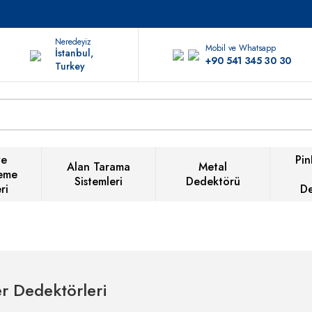
Neredeyiz
Mobil ve Whatsapp
İstanbul,
+90 541 345 30 30
Turkey
ve
Pin
Alan Tarama
Metal
eme
Sistemleri
Dedektörü
ri
D
er Dedektörleri