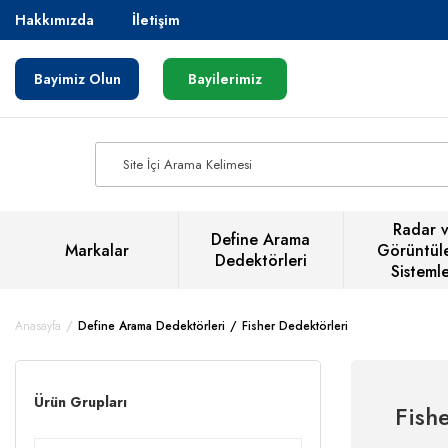
Hakkımızda
İletişim
Bayimiz Olun
Bayilerimiz
Radar 
Define Arama
Markalar
Görüntül
Dedektörleri
Sistemle
Anasayfa
Define Arama Dedektörleri
Fisher Dedektörleri
Ürün Grupları
Fish