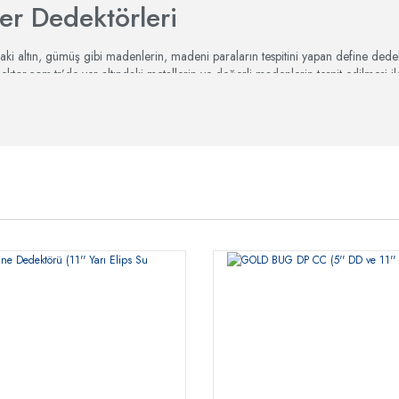
her Dedektörleri
daki altın, gümüş gibi madenlerin, madeni paraların tespitini yapan define dedek
tor.com.tr’de yer altındaki metallerin ve değerli madenlerin tespit edilmesi 
rofesyonel bir yol izleyen kişiler için en uygun dedektör çeşitleri yer almak
ilirsiniz. Dehadedektor.com.tr’de her ihtiyaca uygun
Fisher define dedektö
edektör
üzerinden yapacağınız alışverişinizde banka havalesi / EFT veya online