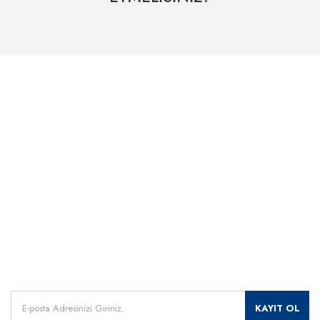
Hızlı Kargo Hizmeti
% 100 Güvenli Alışveriş
Kategoriler
Dünyanın her yerine hızlı sevkiyat
265 bit SSL sertifikası
ÖNEMLİ BİLGİLER
Uzman Destek Seçeneği
Müşteri Hizmetleri
Satış Sonrası Profesyonel Destek
0541 345 30 30
HIZLI ERİŞİM
Kampanyalarımızdan
haberdar olmak için kayıt olunuz.
KAYIT OL