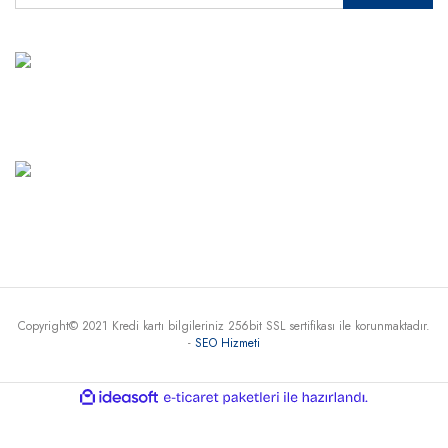
MÜŞTERİ HİZMETLERİ
+90 541 345 30 30
Haritada Gör
Copyright© 2021 Kredi kartı bilgileriniz 256bit SSL sertifikası ile korunmaktadır.
-
SEO Hizmeti
ile
ideasoft
e-
hazırlandı.
ticaret
paketleri