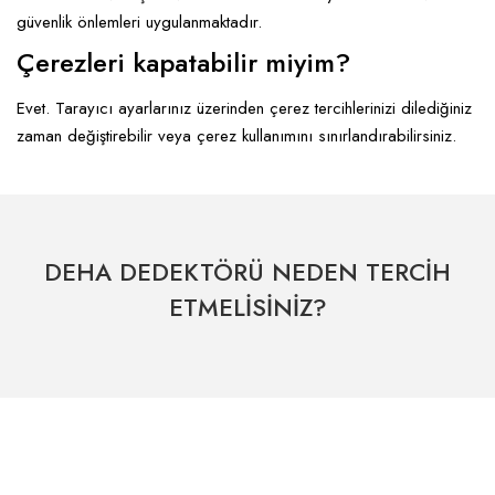
güvenlik önlemleri uygulanmaktadır.
Çerezleri kapatabilir miyim?
Evet. Tarayıcı ayarlarınız üzerinden çerez tercihlerinizi dilediğiniz
zaman değiştirebilir veya çerez kullanımını sınırlandırabilirsiniz.
DEHA DEDEKTÖRÜ NEDEN TERCİH
ETMELİSİNİZ?
Hızlı Kargo Hizmeti
% 100 Güvenli Alışveriş
Kategoriler
Dünyanın her yerine hızlı sevkiyat
265 bit SSL sertifikası