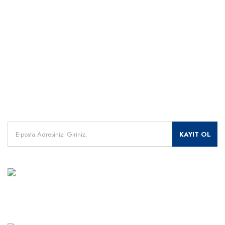
ÖNEMLİ BİLGİLER
Uzman Destek Seçeneği
Müşteri Hizmetleri
Satış Sonrası Profesyonel Destek
0541 345 30 30
HIZLI ERİŞİM
Kampanyalarımızdan
haberdar olmak için kayıt olunuz.
KAYIT OL
MÜŞTERİ HİZMETLERİ
+90 541 345 30 30