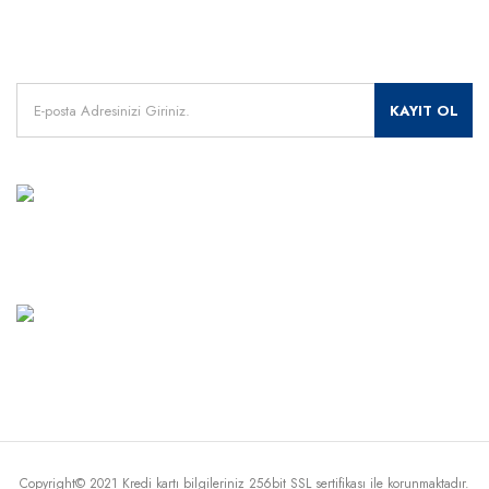
Kampanyalarımızdan
haberdar olmak için kayıt olunuz.
KAYIT OL
MÜŞTERİ HİZMETLERİ
+90 541 345 30 30
Haritada Gör
Copyright© 2021 Kredi kartı bilgileriniz 256bit SSL sertifikası ile korunmaktadır.