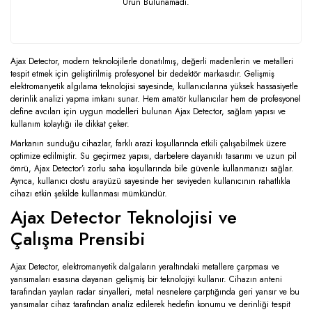
Ürün Bulunamadı.
Ajax Detector, modern teknolojilerle donatılmış, değerli madenlerin ve metalleri
tespit etmek için geliştirilmiş profesyonel bir dedektör markasıdır. Gelişmiş
elektromanyetik algılama teknolojisi sayesinde, kullanıcılarına yüksek hassasiyetle
derinlik analizi yapma imkanı sunar. Hem amatör kullanıcılar hem de profesyonel
define avcıları için uygun modelleri bulunan Ajax Detector, sağlam yapısı ve
kullanım kolaylığı ile dikkat çeker.
Markanın sunduğu cihazlar, farklı arazi koşullarında etkili çalışabilmek üzere
optimize edilmiştir. Su geçirmez yapısı, darbelere dayanıklı tasarımı ve uzun pil
ömrü, Ajax Detector’ı zorlu saha koşullarında bile güvenle kullanmanızı sağlar.
Ayrıca, kullanıcı dostu arayüzü sayesinde her seviyeden kullanıcının rahatlıkla
cihazı etkin şekilde kullanması mümkündür.
Ajax Detector Teknolojisi ve
Çalışma Prensibi
Ajax Detector, elektromanyetik dalgaların yeraltındaki metallere çarpması ve
yansımaları esasına dayanan gelişmiş bir teknolojiyi kullanır. Cihazın anteni
tarafından yayılan radar sinyalleri, metal nesnelere çarptığında geri yansır ve bu
yansımalar cihaz tarafından analiz edilerek hedefin konumu ve derinliği tespit