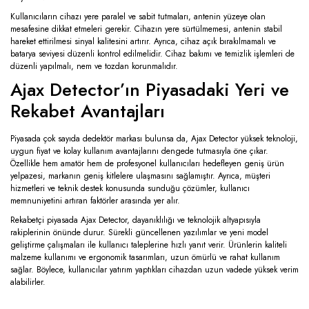
Kullanıcıların cihazı yere paralel ve sabit tutmaları, antenin yüzeye olan
mesafesine dikkat etmeleri gerekir. Cihazın yere sürtülmemesi, antenin stabil
hareket ettirilmesi sinyal kalitesini artırır. Ayrıca, cihaz açık bırakılmamalı ve
batarya seviyesi düzenli kontrol edilmelidir. Cihaz bakımı ve temizlik işlemleri de
düzenli yapılmalı, nem ve tozdan korunmalıdır.
Ajax Detector’ın Piyasadaki Yeri ve
Rekabet Avantajları
Piyasada çok sayıda dedektör markası bulunsa da, Ajax Detector yüksek teknoloji,
uygun fiyat ve kolay kullanım avantajlarını dengede tutmasıyla öne çıkar.
Özellikle hem amatör hem de profesyonel kullanıcıları hedefleyen geniş ürün
yelpazesi, markanın geniş kitlelere ulaşmasını sağlamıştır. Ayrıca, müşteri
hizmetleri ve teknik destek konusunda sunduğu çözümler, kullanıcı
memnuniyetini artıran faktörler arasında yer alır.
Rekabetçi piyasada Ajax Detector, dayanıklılığı ve teknolojik altyapısıyla
rakiplerinin önünde durur. Sürekli güncellenen yazılımlar ve yeni model
geliştirme çalışmaları ile kullanıcı taleplerine hızlı yanıt verir. Ürünlerin kaliteli
malzeme kullanımı ve ergonomik tasarımları, uzun ömürlü ve rahat kullanım
sağlar. Böylece, kullanıcılar yatırım yaptıkları cihazdan uzun vadede yüksek verim
alabilirler.