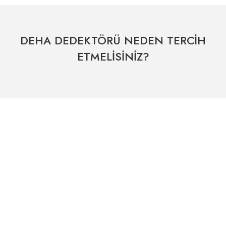
DEHA DEDEKTÖRÜ NEDEN TERCİH
ETMELİSİNİZ?
Hızlı Kargo Hizmeti
% 100 Güvenli Alışveriş
Kategoriler
Dünyanın her yerine hızlı sevkiyat
265 bit SSL sertifikası
ÖNEMLİ BİLGİLER
Uzman Destek Seçeneği
Müşteri Hizmetleri
Satış Sonrası Profesyonel Destek
0541 345 30 30
HIZLI ERİŞİM