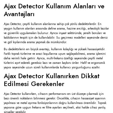
Ajax Detector Kullanım Alanları ve
Avantajları
Ajax Detector, çeşitli kullanım alanlarına sahip çok yönlü dedektörlerdir. En
yaygın kullanım alanları arasında define arama, hazine avcılığı, arkeolojik kazılar
ve güvenlik uygulamaları bulunur. Ayrıca inşaat sektöründe, yeraltı boruları ve
kablolarının tespiti için de kullanılabilir. Su geçirmez modelleri sayesinde deniz
ve göl kıyılarında arama yapmak da mümkündür.
Bu dedektörlerin en büyük avantajı, kullanım kolaylığı ve yüksek hassasiyetidir.
Farklı toprak türlerine ve arazi koşullarına uyum sağlayabilmesi, arama işlemini
daha verimli hale getirir. Ayrıca, multi-frekans özelliği sayesinde çeşitli metal
türlerini ayırt ederek gereksiz kazı ve zaman kaybını önler. Hafif ve ergonomik
yapısı sayesinde uzun süreli kullanımlarda kullanıcı yorgunluğunu azaltır.
Ajax Detector Kullanırken Dikkat
Edilmesi Gerekenler
Ajax Detector kullanırken, cihazın performansını en üst düzeye çıkarmak için
bazı önemli noktaların bilinmesi gerekir. Öncelikle, cihazın hassasiyet ayarının
yapılması ve metal ayırma fonksiyonlarının doğru kullanılması önemlidir. Toprak
yapısına göre uygun frekans ve filtre ayarları seçilmeli, aksi halde cihaz yanlış
sinyaller verebilir.