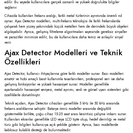
edilir. Bu sayede kullanıcılara gerçek zamanlı ve yüksek doğrulukta bilgiler
sağlanır.
Cihazda kullanılan frekans aralığı, farklı metal türlerinin ayrımında önemli rol
oynar. Ajax Detector modelleri, multi-frekans teknolojisi ile farklı frekanslarda
çalışarak hem yüzey yakınındaki küçük metalleri hem de derindeki büyük objeleri
algılayabilir. Ayrıca, gelişmiş filtreleme algoritmaları sayesinde gereksiz sinyaller
ve parazitler minimize edilir, bu da kullanıcılara daha temiz ve anlaşılır sinyal
verir.
Ajax Detector Modelleri ve Teknik
Özellikleri
Ajax Detector, kullanıcı ihtiyaçlarına göre farklı modeller sunar. Bazı modelleri
amatör ve hobi amaçlı basit kullanımla tasarlanırken, profesyonel seri ise daha
gelişmiş fonksiyonlar ve yüksek hassasiyet sunar. Modeller genellikle
ayarlanabilir hassasiyet seviyesi, metal ayırımı, sesli ve görsel uyarı sistemleri gibi
özelliklerle donatılmıştır.
Teknik açıdan, Ajax Detector cihazları genellikle 5 kHz ile 50 kHz arasında
frekans aralıklarına sahiptir. Batarya ömrü modeller arasında değişiklik
göstermekle birlikte, çoğu cihaz 15-25 saat arası kesintisiz çalışma imkanı sunar.
Kullanılan ekranlar genellikle LED veya LCD tipte olup, hedef derinliği ve metal
türü gibi bilgileri kullanıcıya açık şekilde gösterir. Ayrıca, bazı modellerde
kablosuz kulaklık desteği de bulunmaktadır.