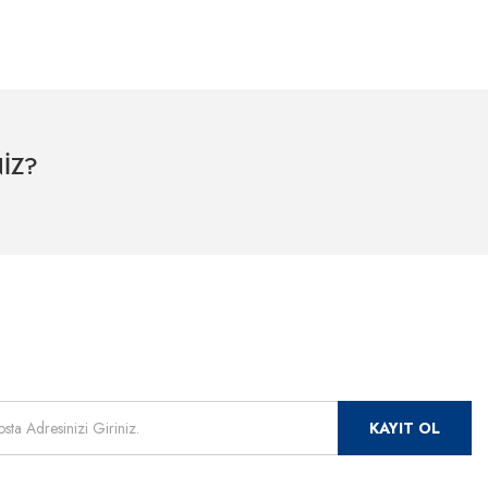
İZ?
mızdan
 için kayıt olunuz.
KAYIT OL