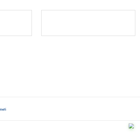
Rİ
TLERİ
541 345 30
ör
meti