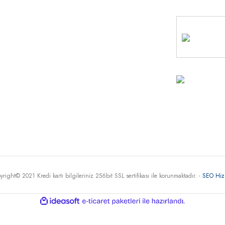
MÜŞTE
HİZME
+90 
30
Haritada G
yright© 2021 Kredi kartı bilgileriniz 256bit SSL sertifikası ile korunmaktadır. -
SEO Hiz
ile
ideasoft
e-
hazırlandı.
ticaret
paketleri