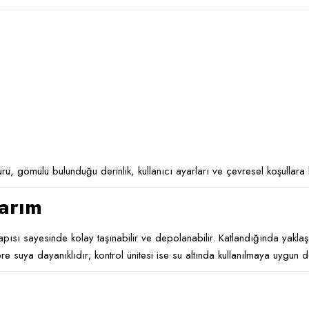
ü, gömülü bulunduğu derinlik, kullanıcı ayarları ve çevresel koşullara b
sarım
ısı sayesinde kolay taşınabilir ve depolanabilir. Katlandığında yakla
göre suya dayanıklıdır; kontrol ünitesi ise su altında kullanılmaya uygun 