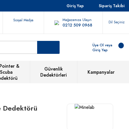
Giriş Yap
Sipariş Takibi
Mağazamıza Ulaşın
Sosyal Medya
Dil Seçiniz
0212 509 0968
Üye Ol veya
Giriş Yap
Pointer &
Güvenlik
Scuba
Kampanyalar
Dedektörleri
edektörü
e Dedektörü