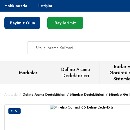
Hakkımızda
İletişim
Bayimiz Olun
Bayilerimiz
Radar 
Define Arama
Markalar
Görüntül
Dedektörleri
Sistemle
Anasayfa
Define Arama Dedektörleri
Minelab Dedektörleri
Minelab Go 
YENİ