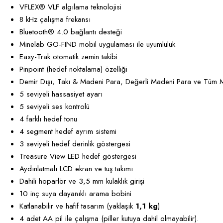
VFLEX® VLF algılama teknolojisi
8 kHz çalışma frekansı
Bluetooth® 4.0 bağlantı desteği
Minelab GO-FIND mobil uygulaması ile uyumluluk
Easy-Trak otomatik zemin takibi
Pinpoint (hedef noktalama) özelliği
Demir Dışı, Takı & Madeni Para, Değerli Madeni Para ve Tüm 
5 seviyeli hassasiyet ayarı
5 seviyeli ses kontrolü
4 farklı hedef tonu
4 segment hedef ayrım sistemi
3 seviyeli hedef derinlik göstergesi
Treasure View LED hedef göstergesi
Aydınlatmalı LCD ekran ve tuş takımı
Dahili hoparlör ve 3,5 mm kulaklık girişi
10 inç suya dayanıklı arama bobini
Katlanabilir ve hafif tasarım (yaklaşık
1,1 kg
)
4 adet AA pil ile çalışma (piller kutuya dahil olmayabilir).