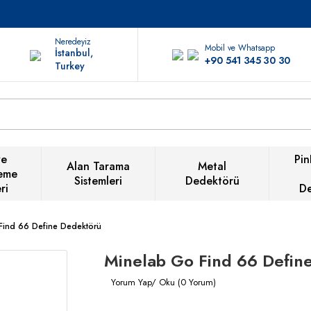
Neredeyiz
Mobil ve Whatsapp
İstanbul,
+90 541 345 30 30
Turkey
ve
Pin
Alan Tarama
Metal
eme
Sistemleri
Dedektörü
ri
D
Find 66 Define Dedektörü
Minelab Go Find 66 Defin
Yorum Yap/ Oku (0 Yorum)