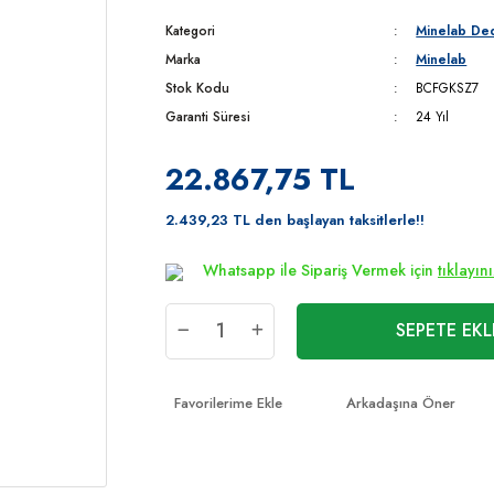
Kategori
Minelab Ded
Marka
Minelab
Stok Kodu
BCFGKSZ7
Garanti Süresi
24 Yıl
22.867,75 TL
2.439,23 TL den başlayan taksitlerle!!
Whatsapp ile Sipariş Vermek için
tıklayın
SEPETE EKL
Arkadaşına Öner