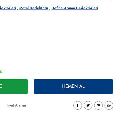
ektörleri
,
Metal Dedektörü
,
Define Arama Dedektörleri
ız
E
HEMEN AL
Fiyat Alarmı