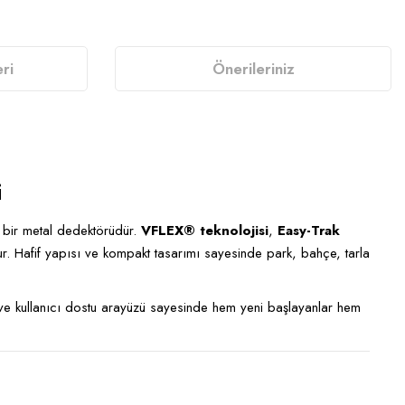
ri
Önerileriniz
i
an bir metal dedektörüdür.
VFLEX® teknolojisi
,
Easy-Trak
ur. Hafif yapısı ve kompakt tasarımı sayesinde park, bahçe, tarla
ve kullanıcı dostu arayüzü sayesinde hem yeni başlayanlar hem