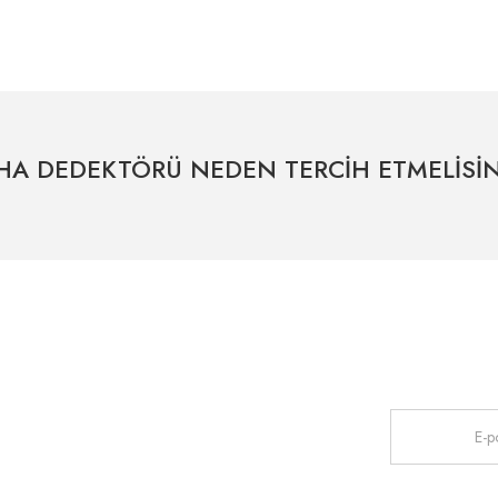
tersiz gördüğünüz noktaları öneri formunu kullanarak tarafımıza iletebilirsiniz.
Bu ürüne ilk yorumu siz yapın!
Yorum Yaz
HA DEDEKTÖRÜ NEDEN TERCİH ETMELİSİN
Uzman Destek Seçeneği
Müşteri Hizmetleri
HIZLI ERİŞİM
Kampanyaları
Satış Sonrası Profesyonel Destek
0541 345 30 30
haberdar olmak
Bayilerimiz
Gönder
İletişim
Anasayfa