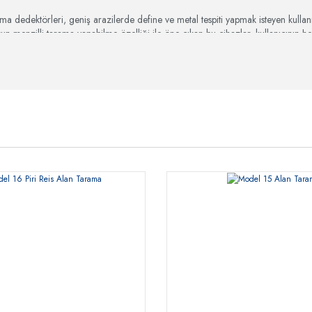
ma dedektörleri, geniş arazilerde define ve metal tespiti yapmak isteyen kullanıcı
un menzilli tarama yapabilme özelliği ile öne çıkan bu cihazlar, kullanıcının 
define avcılarının tercih ettiği alan tarama sistemleri, hafif ve taşınabilir yapılar
ı ve farklı yapısal değişimleri uzak mesafelerden algılayabilme kapasitesi ile 