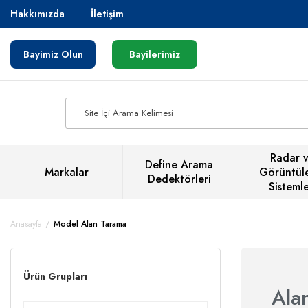
Hakkımızda
İletişim
Bayimiz Olun
Bayilerimiz
Radar 
Define Arama
Markalar
Görüntül
Dedektörleri
Sistemle
Anasayfa
Model Alan Tarama
Ürün Grupları
Ala