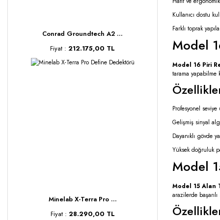
Hafif ve ergonomik
Kullanıcı dostu kul
Farklı toprak yapı
Conrad Groundtech A2 ...
Model 1
Fiyat :
212.175,00 TL
Model 16 Piri Re
tarama yapabilme ka
Özellikle
Profesyonel seviye 
Gelişmiş sinyal alg
Dayanıklı gövde ya
Yüksek doğruluk pay
Model 1
Model 15 Alan
arazilerde başarıl
Minelab X-Terra Pro ...
Özellikle
Fiyat :
28.290,00 TL