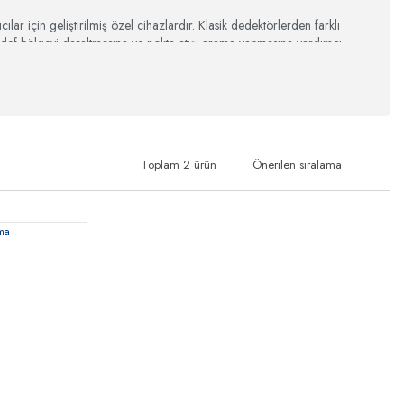
lar için geliştirilmiş özel cihazlardır. Klasik dedektörlerden farklı
hedef bölgeyi daraltmasına ve nokta atışı arama yapmasına yardımcı
ı sayesinde kolayca kullanılabilir. Bu cihazlar, yer altındaki metalleri,
profesyonel aramalarda büyük avantaj sağlar.
Toplam 2 ürün