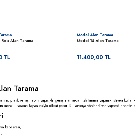
Tarama
Model Alan Tarama
i Reis Alan Tarama
Model 15 Alan Tarama
0 TL
11.400,00 TL
lan Tarama
rama
, pratik ve taşınabilir yapısıyla geniş alanlarda hızlı tarama yapmak isteyen kullan
n menzilli tarama kapasitesiyle dikkat çeker. Kullanıcıya yönlendirme yaparak hedefin 
ri
ma kapasitesi,