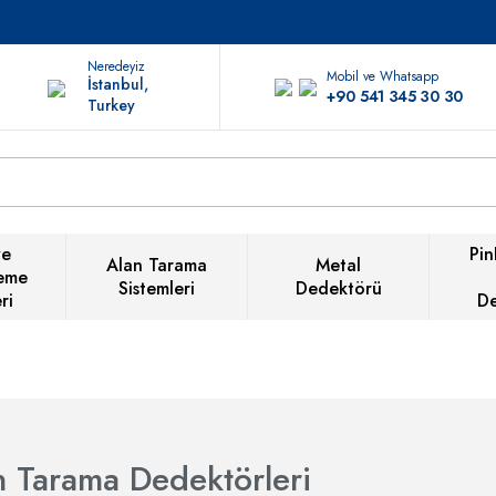
Neredeyiz
Mobil ve Whatsapp
İstanbul,
+90 541 345 30 30
Turkey
ve
Pin
Alan Tarama
Metal
eme
Sistemleri
Dedektörü
ri
D
n Tarama Dedektörleri