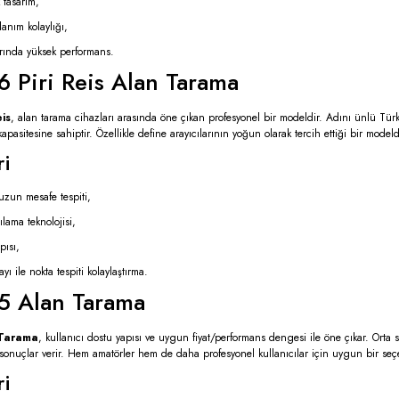
 tasarım,
lanım kolaylığı,
larında yüksek performans.
6 Piri Reis Alan Tarama
is
, alan tarama cihazları arasında öne çıkan profesyonel bir modeldir. Adını ünlü Türk 
pasitesine sahiptir. Özellikle define arayıcılarının yoğun olarak tercih ettiği bir modeld
ri
uzun mesafe tespiti,
ılama teknolojisi,
pısı,
ı ile nokta tespiti kolaylaştırma.
5 Alan Tarama
 Tarama
, kullanıcı dostu yapısı ve uygun fiyat/performans dengesi ile öne çıkar. Orta se
ı sonuçlar verir. Hem amatörler hem de daha profesyonel kullanıcılar için uygun bir seçe
ri