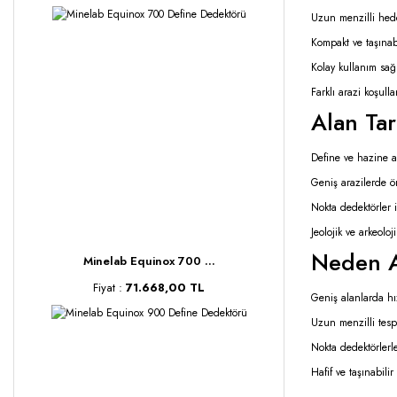
Uzun menzilli hed
Kompakt ve taşınabi
Kolay kullanım sağ
Farklı arazi koşul
Alan Tar
Define ve hazine a
Geniş arazilerde ö
Nokta dedektörler i
Jeolojik ve arkeoloj
Neden A
Minelab Equinox 700 ...
Fiyat :
71.668,00 TL
Geniş alanlarda hı
Uzun menzilli tespi
Nokta dedektörlerle
Hafif ve taşınabilir