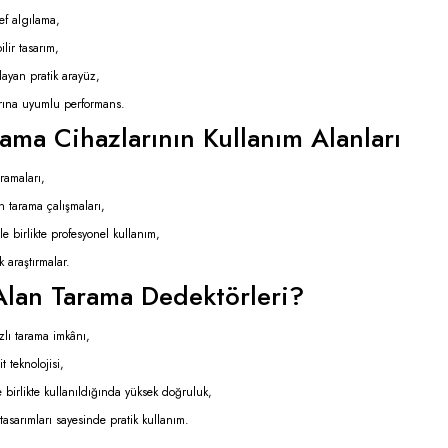
ef algılama,
lir tasarım,
layan pratik arayüz,
larına uyumlu performans.
ama Cihazlarının Kullanım Alanları
ramaları,
n tarama çalışmaları,
le birlikte profesyonel kullanım,
ik araştırmalar.
lan Tarama Dedektörleri?
zlı tarama imkânı,
t teknolojisi,
 birlikte kullanıldığında yüksek doğruluk,
 tasarımları sayesinde pratik kullanım.