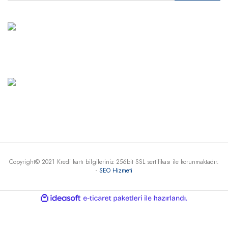
MÜŞTERİ HİZMETLERİ
+90 541 345 30 30
Haritada Gör
Copyright© 2021 Kredi kartı bilgileriniz 256bit SSL sertifikası ile korunmaktadır.
-
SEO Hizmeti
ile
ideasoft
e-
hazırlandı.
ticaret
paketleri