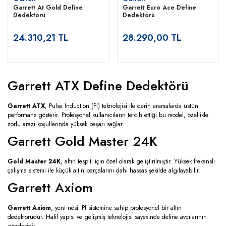
Garrett At Gold Define
Garrett Euro Ace Define
Dedektörü
Dedektörü
24.310,21 TL
28.290,00 TL
Garrett ATX Define Dedektörü
Garrett ATX
, Pulse Induction (PI) teknolojisi ile derin aramalarda üstün
performans gösterir. Profesyonel kullanıcıların tercih ettiği bu model, özellikle
zorlu arazi koşullarında yüksek başarı sağlar.
Garrett Gold Master 24K
Gold Master 24K
, altın tespiti için özel olarak geliştirilmiştir. Yüksek frekanslı
çalışma sistemi ile küçük altın parçalarını dahi hassas şekilde algılayabilir.
Garrett Axiom
Garrett Axiom
, yeni nesil PI sistemine sahip profesyonel bir altın
dedektörüdür. Hafif yapısı ve gelişmiş teknolojisi sayesinde define avcılarının