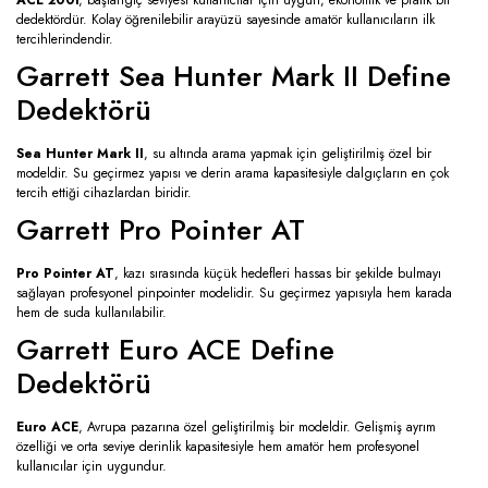
ACE 200i
, başlangıç seviyesi kullanıcılar için uygun, ekonomik ve pratik bir
dedektördür. Kolay öğrenilebilir arayüzü sayesinde amatör kullanıcıların ilk
tercihlerindendir.
Garrett Sea Hunter Mark II Define
Dedektörü
Sea Hunter Mark II
, su altında arama yapmak için geliştirilmiş özel bir
modeldir. Su geçirmez yapısı ve derin arama kapasitesiyle dalgıçların en çok
tercih ettiği cihazlardan biridir.
Garrett Pro Pointer AT
Pro Pointer AT
, kazı sırasında küçük hedefleri hassas bir şekilde bulmayı
sağlayan profesyonel pinpointer modelidir. Su geçirmez yapısıyla hem karada
hem de suda kullanılabilir.
Garrett Euro ACE Define
Dedektörü
Euro ACE
, Avrupa pazarına özel geliştirilmiş bir modeldir. Gelişmiş ayrım
özelliği ve orta seviye derinlik kapasitesiyle hem amatör hem profesyonel
kullanıcılar için uygundur.