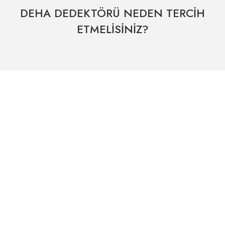
DEHA DEDEKTÖRÜ NEDEN TERCİH
ETMELİSİNİZ?
Hızlı Kargo Hizmeti
% 100 Güvenli Alışveriş
Kategoriler
Dünyanın her yerine hızlı sevkiyat
265 bit SSL sertifikası
ÖNEMLİ BİLGİLER
Uzman Destek Seçeneği
Müşteri Hizmetleri
Satış Sonrası Profesyonel Destek
0541 345 30 30
HIZLI ERİŞİM
Kampanyalarımızdan
haberdar olmak için kayıt olunuz.