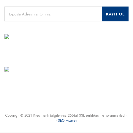
KAYIT OL
MÜŞTERİ HİZMETLERİ
+90 541 345 30 30
Haritada Gör
Copyright© 2021 Kredi kartı bilgileriniz 256bit SSL sertifikası ile korunmaktadır.
-
SEO Hizmeti