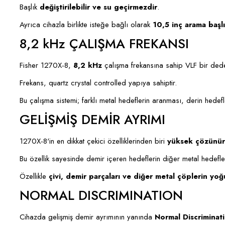
Başlık
değiştirilebilir ve su geçirmezdir
.
Ayrıca cihazla birlikte isteğe bağlı olarak
10,5 inç arama başlı
8,2 kHz ÇALIŞMA FREKANSI
Fisher 1270X-8,
8,2 kHz
çalışma frekansına sahip VLF bir dede
Frekans, quartz crystal controlled yapıya sahiptir.
Bu çalışma sistemi; farklı metal hedeflerin aranması, derin hedefl
GELİŞMİŞ DEMİR AYRIMI
1270X-8'in en dikkat çekici özelliklerinden biri
yüksek çözünürl
Bu özellik sayesinde demir içeren hedeflerin diğer metal hedefle
Özellikle
çivi, demir parçaları ve diğer metal çöplerin yo
NORMAL DISCRIMINATION
Cihazda gelişmiş demir ayrımının yanında
Normal Discriminat