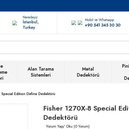
Neredeyiz
Mobil ve Whatsapp
İstanbul,
+90 541 345 30 30
Turkey
ve
Pin
Alan Tarama
Metal
eme
Sistemleri
Dedektörü
ri
D
 Special Edition Define Dedektörü
Fisher 1270X-8 Special Edi
Dedektörü
Yorum Yap/ Oku (0 Yorum)