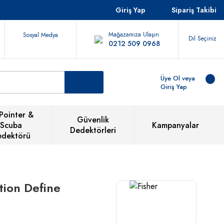
Giriş Yap
Sipariş Takibi
Mağazamıza Ulaşın
Sosyal Medya
Dil Seçiniz
0212 509 0968
Üye Ol veya
Giriş Yap
Pointer &
Güvenlik
Scuba
Kampanyalar
Dedektörleri
edektörü
tion Define