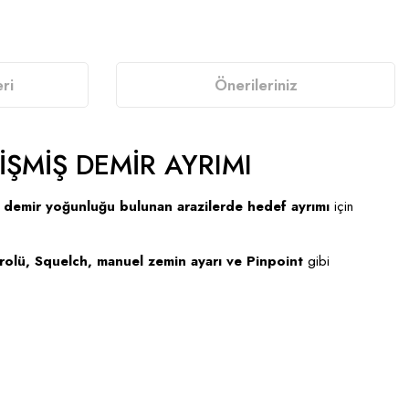
ri
Önerileriniz
İŞMİŞ DEMİR AYRIMI
e demir yoğunluğu bulunan arazilerde hedef ayrımı
için
trolü, Squelch, manuel zemin ayarı ve Pinpoint
gibi