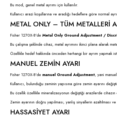
Bu mod, genel metal ayrımı için kullanılır.
Kullanıcı arazi koşullarına ve aradığı hedeflere göre normal ayrı
METAL ONLY – TÜM METALLERİ 
Fisher 1270X-8'de
Metal Only Ground Adjustment / Discr
Bu çalışma şeklinde cihaz, metal ayrımını ikinci plana alarak meta
Özellikle hedef hakkında önceden herhangi bir ayrım yapmak isteme
MANUEL ZEMİN AYARI
Fisher 1270X-8'de
manuel Ground Adjustment
, yani manuel
Kullanıcı, bulunduğu zeminin yapısına göre zemin ayarını değiştir
Bu özellik özellikle mineralizasyonun değiştiği arazilerde cihazı
Zemin ayarının doğru yapılması, yanlış sinyallerin azaltılması ve
HASSASİYET AYARI