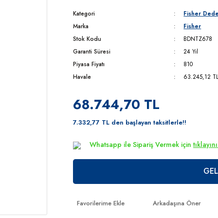
Kategori
Fisher Dede
Marka
Fisher
Stok Kodu
BDNTZ678
Garanti Süresi
24 Yıl
Piyasa Fiyatı
810
Havale
63.245,12 TL 
68.744,70 TL
7.332,77 TL den başlayan taksitlerle!!
Whatsapp ile Sipariş Vermek için
tıklayın
GEL
Arkadaşına Öner