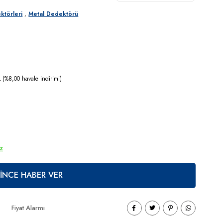
ktörleri
,
Metal Dedektörü
(%8,00 havale indirimi)
ız
İNCE HABER VER
Fiyat Alarmı