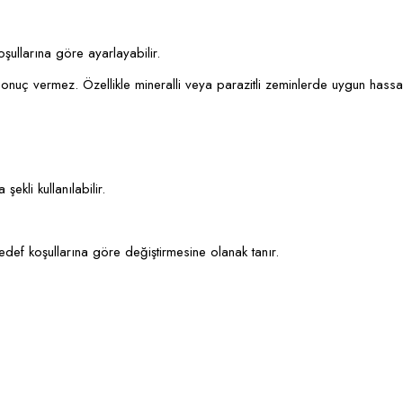
oşullarına göre ayarlayabilir.
onuç vermez. Özellikle mineralli veya parazitli zeminlerde uygun hassas
ekli kullanılabilir.
 hedef koşullarına göre değiştirmesine olanak tanır.