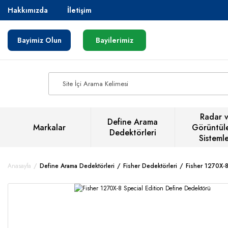
Hakkımızda
İletişim
Bayimiz Olun
Bayilerimiz
Radar 
Define Arama
Markalar
Görüntül
Dedektörleri
Sistemle
Anasayfa
Define Arama Dedektörleri
Fisher Dedektörleri
Fisher 1270X-8