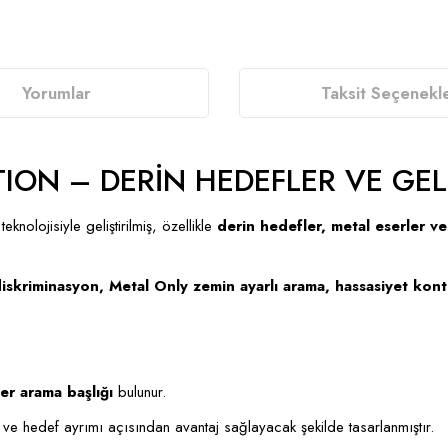
Yorumlar
Taksit Seçenekle
ITION – DERİN HEDEFLER VE GEL
eknolojisiyle geliştirilmiş, özellikle
derin hedefler, metal eserler v
 diskriminasyon, Metal Only zemin ayarlı arama, hassasiyet kon
er arama başlığı
bulunur.
t ve hedef ayrımı açısından avantaj sağlayacak şekilde tasarlanmıştır.