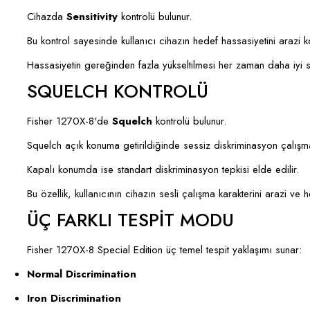
Cihazda
Sensitivity
kontrolü bulunur.
Bu kontrol sayesinde kullanıcı cihazın hedef hassasiyetini arazi k
Hassasiyetin gereğinden fazla yükseltilmesi her zaman daha iyi s
SQUELCH KONTROLÜ
Fisher 1270X-8'de
Squelch
kontrolü bulunur.
Squelch açık konuma getirildiğinde sessiz diskriminasyon çalışma ş
Kapalı konumda ise standart diskriminasyon tepkisi elde edilir.
Bu özellik, kullanıcının cihazın sesli çalışma karakterini arazi ve
ÜÇ FARKLI TESPİT MODU
Fisher 1270X-8 Special Edition üç temel tespit yaklaşımı sunar:
Normal Discrimination
Iron Discrimination