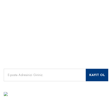
Kategoriler
Dünyanın her yerine hızlı sevkiyat
265 bit SSL sertifikası
ÖNEMLİ BİLGİLER
Uzman Destek Seçeneği
Müşteri Hizmetleri
Satış Sonrası Profesyonel Destek
0541 345 30 30
HIZLI ERİŞİM
Kampanyalarımızdan
haberdar olmak için kayıt olunuz.
KAYIT OL
MÜŞTERİ HİZMETLERİ
+90 541 345 30 30