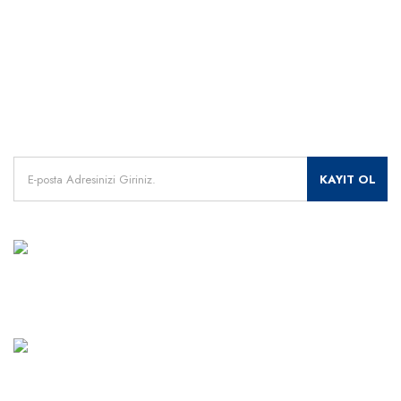
Satış Sonrası Profesyonel Destek
0541 345 30 30
HIZLI ERİŞİM
Kampanyalarımızdan
haberdar olmak için kayıt olunuz.
KAYIT OL
MÜŞTERİ HİZMETLERİ
+90 541 345 30 30
Haritada Gör