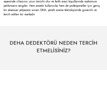
sayesinde cihazınız uzun ömürlü olur ve farklı arazi koşullarında maksimum
performans sergiler. Hem amatör kullanıcılar hem de profesyoneller için geniş
bir aksesuar yelpazesi sunan OKM, yeraltı arama teknolojisinde güvenilir ve
tercih edilen bir markadır.
DEHA DEDEKTÖRÜ NEDEN TERCİH
ETMELİSİNİZ?
Hızlı Kargo Hizmeti
% 100 Güvenli Alışveriş
Kategoriler
Dünyanın her yerine hızlı sevkiyat
265 bit SSL sertifikası
ÖNEMLİ BİLGİLER
Uzman Destek Seçeneği
Müşteri Hizmetleri