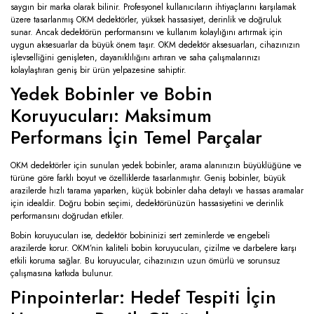
saygın bir marka olarak bilinir. Profesyonel kullanıcıların ihtiyaçlarını karşılamak
üzere tasarlanmış OKM dedektörler, yüksek hassasiyet, derinlik ve doğruluk
sunar. Ancak dedektörün performansını ve kullanım kolaylığını artırmak için
uygun aksesuarlar da büyük önem taşır. OKM dedektör aksesuarları, cihazınızın
işlevselliğini genişleten, dayanıklılığını artıran ve saha çalışmalarınızı
kolaylaştıran geniş bir ürün yelpazesine sahiptir.
Yedek Bobinler ve Bobin
Koruyucuları: Maksimum
Performans İçin Temel Parçalar
OKM dedektörler için sunulan yedek bobinler, arama alanınızın büyüklüğüne ve
türüne göre farklı boyut ve özelliklerde tasarlanmıştır. Geniş bobinler, büyük
arazilerde hızlı tarama yaparken, küçük bobinler daha detaylı ve hassas aramalar
için idealdir. Doğru bobin seçimi, dedektörünüzün hassasiyetini ve derinlik
performansını doğrudan etkiler.
Bobin koruyucuları ise, dedektör bobininizi sert zeminlerde ve engebeli
arazilerde korur. OKM’nin kaliteli bobin koruyucuları, çizilme ve darbelere karşı
etkili koruma sağlar. Bu koruyucular, cihazınızın uzun ömürlü ve sorunsuz
çalışmasına katkıda bulunur.
Pinpointerlar: Hedef Tespiti İçin