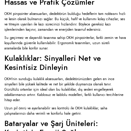
Hassas ve Pratik Çözümler
OKM pinpointer aksesuarları, dedektörün bulduğu hedeflerin tam noktasını hızlı
ve kesin olarak bulmanızı sağlar. Bu küçük, hafif ve kullanımı kolay cihazlar, ses
ve titreşim uyarıları ile kazı sürecinizi hızlandırır. Böylece gereksiz kazı
işlemlerinden kaçınır, zamandan ve enerjiden tasarruf edersiniz.
Su geçirmez ve dayanıklı tasarıma sahip OKM pinpointerlar, farklı zemin ve hava
koşullarında güvenle kullanılabilir. Ergonomik tasarımları, uzun süreli
aramalarda bile konfor sunar.
Kulaklıklar: Sinyalleri Net ve
Kesintisiz Dinleyin
OKM’nin sunduğu kulaklık aksesuarları, dedektörünüzden gelen en ince
sinyalleri bile yüksek kalitede ve net bir şekilde duymanıza olanak tanır.
Gürültülü ortamlar için ideal olan bu kulaklıklar, dış sesleri engelleyerek
odaklanmanızı artırır. Kablosuz ve kablolu modelleri, farklı kullanıcı tercihlerine
hitap eder.
Uzun pil ömrü ve ayarlanabilir ses kontrolü ile OKM kulaklıklar, saha
çalışmalarınızı daha verimli ve konforlu hale getirir.
Bataryalar ve Şarj Üniteleri: