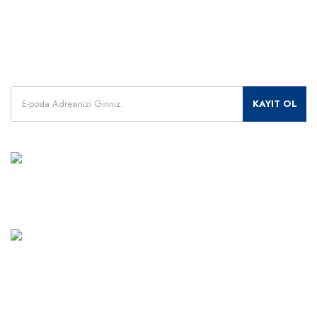
Kampanyalarımızdan
haberdar olmak için kayıt olunuz.
KAYIT OL
MÜŞTERİ HİZMETLERİ
+90 541 345 30 30
Haritada Gör