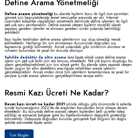
Define Arama Yönetmeliği
Define arama yönetmeliği
bu alanda kişilerin konu ile ilgili tüm ayrıntıları
görmek için başvurabileceği temel mevzuatlar arasında yer alır. İnternet
üzerinden kolaylıkla ulaşılabilen yönetmelik dahilinde define işlemleri ile ilgili
pek çok soru yanıtlanabilir. Define aramak isteyen kişilerin öncelikli olarak
yapması gereken işlemler ve alınması gereken izinler yukarıda belirtildiği
şekildedir.
Bazı kişiler tarafından define arama işlemlerinin suç olup olmadığı merak
edilmektedir. Herhangi bir izin alınmaması durumunda doğrudan suç
kapsamına girdiği bilinmelidir. Ancak yukarıdaki gibi izinlerinin alınması ve
ruhsatın bulunması ile yasal bir duruma dönüşür.
Sahilde dedektör ile altın arama izni
başta olmak üzere define arama
işlemi için pek çok farklı izin söz konusu olmaktadır. Pek çok kişinin duyduğu bu
işlemi gerçekleştirebilmek için izin almak şarttır. Bu alanda işlem yapmak isteyen
kişiler uygun bir altın dedektörü aracılığıyla rahatlıkları arama işlemini
gerçekleştirebilir. Ancak ondan önce tüm işlemlerin tamamlanması ve yasal bir
çerçeve içinde arama işleminin gerçekleştirilmesi tavsiye edilir.
Resmi Kazı Ücreti Ne Kadar?
Resmi kazı ücreti ne kadar 2021
yılında olduğu gibi önümüzde ki aylarda
İçinde bulunacağımız 2022’de de araştırılan konulardan birisi olmaya devam
etmektedir. Bu durumda define aramak isteyen kişilerden belli ücretler talep
edildiği ve aranacak bölgeye göre bu fiyatlandırmaların değişiklik gösterdiği
bilinmelidir. Dolayısıyla doğrudan kurumla görüşerek fiyat bilgisini en doğru
şekilde edinmekte fayda vardır.
Tüm Bloglar