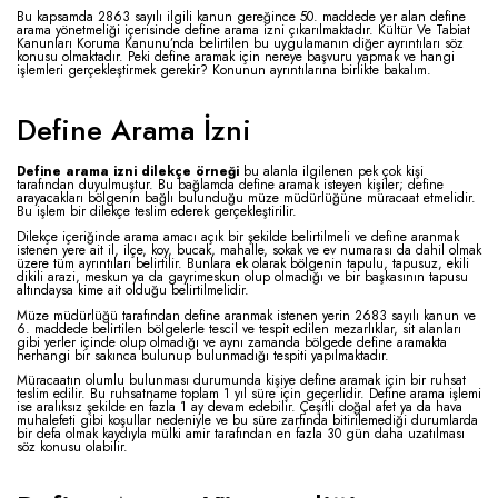
Bu kapsamda 2863 sayılı ilgili kanun gereğince 50. maddede yer alan define
arama yönetmeliği içerisinde define arama izni çıkarılmaktadır. Kültür Ve Tabiat
Kanunları Koruma Kanunu’nda belirtilen bu uygulamanın diğer ayrıntıları söz
konusu olmaktadır. Peki define aramak için nereye başvuru yapmak ve hangi
işlemleri gerçekleştirmek gerekir? Konunun ayrıntılarına birlikte bakalım.
Define Arama İzni
Define arama izni dilekçe örneği
bu alanla ilgilenen pek çok kişi
tarafından duyulmuştur. Bu bağlamda define aramak isteyen kişiler; define
arayacakları bölgenin bağlı bulunduğu müze müdürlüğüne müracaat etmelidir.
Bu işlem bir dilekçe teslim ederek gerçekleştirilir.
Dilekçe içeriğinde arama amacı açık bir şekilde belirtilmeli ve define aranmak
istenen yere ait il, ilçe, koy, bucak, mahalle, sokak ve ev numarası da dahil olmak
üzere tüm ayrıntıları belirtilir. Bunlara ek olarak bölgenin tapulu, tapusuz, ekili
dikili arazi, meskun ya da gayrimeskun olup olmadığı ve bir başkasının tapusu
altındaysa kime ait olduğu belirtilmelidir.
Müze müdürlüğü tarafından define aranmak istenen yerin 2683 sayılı kanun ve
6. maddede belirtilen bölgelerle tescil ve tespit edilen mezarlıklar, sit alanları
gibi yerler içinde olup olmadığı ve aynı zamanda bölgede define aramakta
herhangi bir sakınca bulunup bulunmadığı tespiti yapılmaktadır.
Müracaatın olumlu bulunması durumunda kişiye define aramak için bir ruhsat
teslim edilir. Bu ruhsatname toplam 1 yıl süre için geçerlidir. Define arama işlemi
ise aralıksız şekilde en fazla 1 ay devam edebilir. Çeşitli doğal afet ya da hava
muhalefeti gibi koşullar nedeniyle ve bu süre zarfında bitirilemediği durumlarda
bir defa olmak kaydıyla mülki amir tarafından en fazla 30 gün daha uzatılması
söz konusu olabilir.