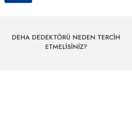
DEHA DEDEKTÖRÜ NEDEN TERCİH
ETMELİSİNİZ?
Hızlı Kargo Hizmeti
% 100 Güvenli Alışveriş
Kategoriler
Dünyanın her yerine hızlı sevkiyat
265 bit SSL sertifikası
ÖNEMLİ BİLGİLER
Uzman Destek Seçeneği
Müşteri Hizmetleri
Satış Sonrası Profesyonel Destek
0541 345 30 30
HIZLI ERİŞİM