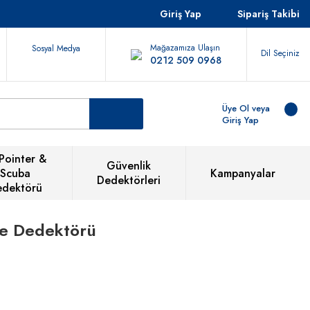
Giriş Yap
Sipariş Takibi
Mağazamıza Ulaşın
Sosyal Medya
Dil Seçiniz
0212 509 0968
Üye Ol veya
Giriş Yap
Pointer &
Güvenlik
Scuba
Kampanyalar
Dedektörleri
edektörü
ne Dedektörü