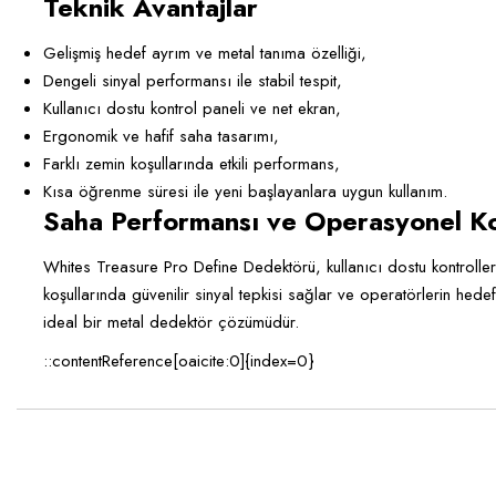
Teknik Avantajlar
Gelişmiş hedef ayrım ve metal tanıma özelliği,
Dengeli sinyal performansı ile stabil tespit,
Kullanıcı dostu kontrol paneli ve net ekran,
Ergonomik ve hafif saha tasarımı,
Farklı zemin koşullarında etkili performans,
Kısa öğrenme süresi ile yeni başlayanlara uygun kullanım.
Saha Performansı ve Operasyonel Ko
Whites Treasure Pro Define Dedektörü, kullanıcı dostu kontrolleri
koşullarında güvenilir sinyal tepkisi sağlar ve operatörlerin he
ideal bir metal dedektör çözümüdür.
::contentReference[oaicite:0]{index=0}
Bu ürünün fiyat bilgisi, resim, ürün açıklamalarında ve diğer konularda ye