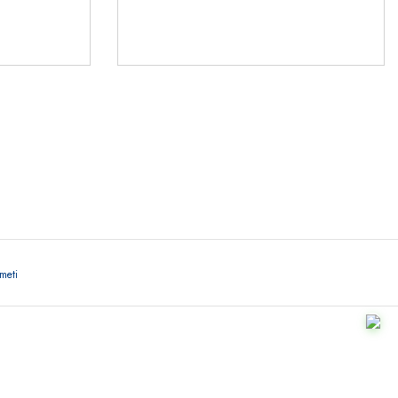
Rİ
TLERİ
541 345 30
ör
meti