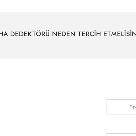
Bu ürüne ilk yorumu siz yapın!
Yorum Yaz
HA DEDEKTÖRÜ NEDEN TERCİH ETMELİSİN
Uzman Destek Seçeneği
Müşteri Hizmetleri
HIZLI ERİŞİM
Kampanyaları
Satış Sonrası Profesyonel Destek
0541 345 30 30
haberdar olmak
Bayilerimiz
Gönder
İletişim
Anasayfa