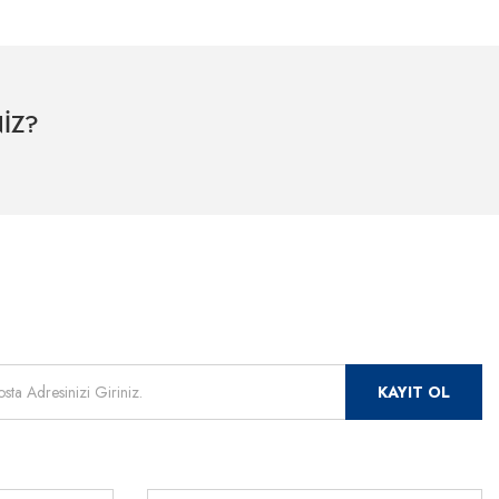
İZ?
mızdan
 için kayıt olunuz.
KAYIT OL