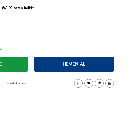
 (%8,00 havale indirimi)
ız
E
HEMEN AL
Fiyat Alarmı