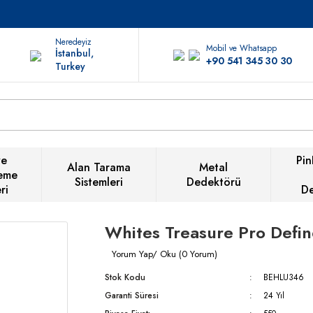
Neredeyiz
Mobil ve Whatsapp
İstanbul,
+90 541 345 30 30
Turkey
ve
Pin
Alan Tarama
Metal
eme
Sistemleri
Dedektörü
ri
D
Whites Treasure Pro Defi
Yorum Yap/ Oku (0 Yorum)
Stok Kodu
BEHLU346
Garanti Süresi
24 Yıl