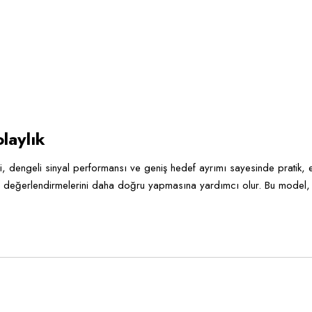
laylık
, dengeli sinyal performansı ve geniş hedef ayrımı sayesinde pratik, et
def değerlendirmelerini daha doğru yapmasına yardımcı olur. Bu model, h
tersiz gördüğünüz noktaları öneri formunu kullanarak tarafımıza iletebilirsiniz.