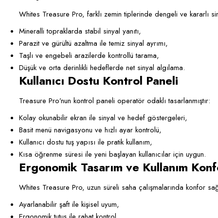
Whites Treasure Pro, farklı zemin tiplerinde dengeli ve kararlı s
Mineralli topraklarda stabil sinyal yanıtı,
Parazit ve gürültü azaltma ile temiz sinyal ayrımı,
Taşlı ve engebeli arazilerde kontrollü tarama,
Düşük ve orta derinlikli hedeflerde net sinyal algılama.
Kullanıcı Dostu Kontrol Paneli
Treasure Pro’nun kontrol paneli operatör odaklı tasarlanmıştır:
Kolay okunabilir ekran ile sinyal ve hedef göstergeleri,
Basit menü navigasyonu ve hızlı ayar kontrolü,
Kullanıcı dostu tuş yapısı ile pratik kullanım,
Kısa öğrenme süresi ile yeni başlayan kullanıcılar için uygun.
Ergonomik Tasarım ve Kullanım Konf
Whites Treasure Pro, uzun süreli saha çalışmalarında konfor sağ
Ayarlanabilir şaft ile kişisel uyum,
Ergonomik tutuş ile rahat kontrol,