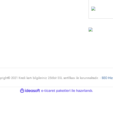
MÜŞTE
HİZME
+90 
30
Haritada G
yright© 2021 Kredi kartı bilgileriniz 256bit SSL sertifikası ile korunmaktadır. -
SEO Hiz
ile
ideasoft
e-
hazırlandı.
ticaret
paketleri