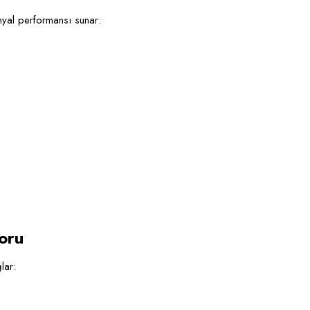
inyal performansı sunar:
oru
lar: