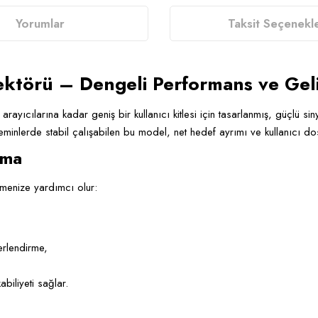
Yorumlar
Taksit Seçenekle
ektörü – Dengeli Performans ve Gel
e arayıcılarına kadar geniş bir kullanıcı kitlesi için tasarlanmış, güçlü
nlerde stabil çalışabilen bu model, net hedef ayrımı ve kullanıcı dostu 
ıma
etmenize yardımcı olur:
erlendirme,
biliyeti sağlar.