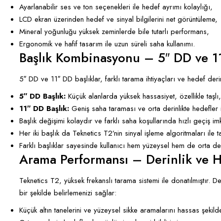
Ayarlanabilir ses ve ton seçenekleri ile hedef ayrımı kolaylığı,
LCD ekran üzerinden hedef ve sinyal bilgilerini net görüntüleme,
Mineral yoğunluğu yüksek zeminlerde bile tutarlı performans,
Ergonomik ve hafif tasarım ile uzun süreli saha kullanımı.
Başlık Kombinasyonu – 5″ DD ve 11
5″ DD ve 11″ DD başlıklar, farklı tarama ihtiyaçları ve hedef derinli
5″ DD Başlık:
Küçük alanlarda yüksek hassasiyet, özellikle taşlı,
11″ DD Başlık:
Geniş saha taraması ve orta derinlikte hedefler iç
Başlık değişimi kolaydır ve farklı saha koşullarında hızlı geçiş im
Her iki başlık da Teknetics T2’nin sinyal işleme algoritmaları ile
Farklı başlıklar sayesinde kullanıcı hem yüzeysel hem de orta de
Arama Performansı – Derinlik ve H
Teknetics T2, yüksek frekanslı tarama sistemi ile donatılmıştır. D
bir şekilde belirlemenizi sağlar:
Küçük altın tanelerini ve yüzeysel sikke aramalarını hassas şekild