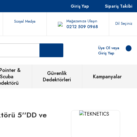
Giriş Yap
Sipariş Takibi
Mağazamıza Ulaşın
Sosyal Medya
Dil Seçiniz
0212 509 0968
Üye Ol veya
Giriş Yap
Pointer &
Güvenlik
Scuba
Kampanyalar
Dedektörleri
edektörü
törü 5''DD ve