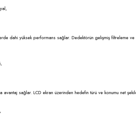
yal,
rde dahi yüksek performans sağlar. Dedektörün gelişmiş filtreleme ve ze
i,
ya avantaj sağlar. LCD ekran üzerinden hedefin türü ve konumu net şekild
,