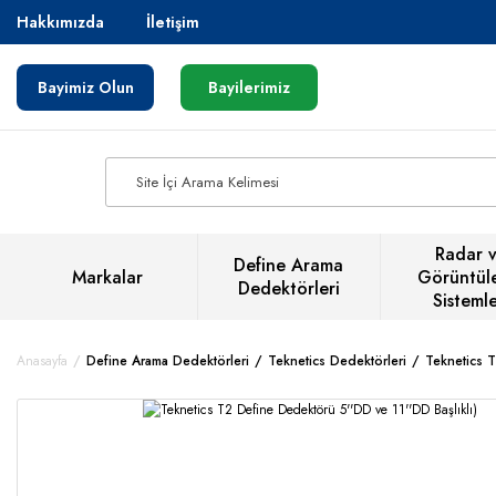
Hakkımızda
İletişim
Bayimiz Olun
Bayilerimiz
Radar 
Define Arama
Markalar
Görüntül
Dedektörleri
Sistemle
Anasayfa
Define Arama Dedektörleri
Teknetics Dedektörleri
Teknetics T