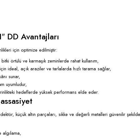
″ DD Avantajları
kleri için optimize edilmiştir:
 bitki örtülü ve karmaşık zeminlerde rahat kullanım,
in ideal, açık araziler ve tarlalarda hızlı tarama sağlar,
kânı sunar,
 tam uyumludur,
rinlikteki hedeflerde yüksek performans elde eder.
assasiyet
edektör, küçük altın parçaları, sikke ve değerli metalleri güvenilir şeki
e algılama,