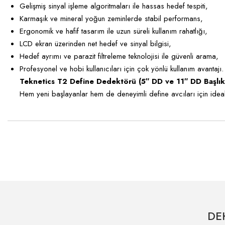
Gelişmiş sinyal işleme algoritmaları ile hassas hedef tespiti,
Karmaşık ve mineral yoğun zeminlerde stabil performans,
Ergonomik ve hafif tasarım ile uzun süreli kullanım rahatlığı,
LCD ekran üzerinden net hedef ve sinyal bilgisi,
Hedef ayrımı ve parazit filtreleme teknolojisi ile güvenli arama,
Profesyonel ve hobi kullanıcıları için çok yönlü kullanım avantajı.
Teknetics T2 Define Dedektörü (5″ DD ve 11″ DD Başlıkl
Hem yeni başlayanlar hem de deneyimli define avcıları için ideal
Bu ürünün fiyat bilgisi, resim, ürün açıklamalarında ve diğer konularda ye
Görüş ve önerileriniz için teşekkür ederiz.
Ürün resmi kalitesiz, bozuk veya görüntülenemiyor.
Ürün açıklamasında eksik bilgiler bulunuyor.
DE