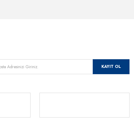
mızdan
 için kayıt olunuz.
KAYIT OL
Rİ
TLERİ
541 345 30
ör