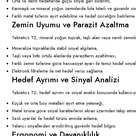
Orta ve derin hedeflerde güçlü sinyal geri bildirimi,
Karmaşık ve mineral yoğun zeminlerde bile tutarlı ve güvenilir sin
Farklı metal türlerini ayırt edebilme ve hedef önceliğini belirleme.
Zemin Uyumu ve Parazit Azaltma
Teknetics T2, mineral yoğun toprak, taşlı alan veya nemli zeminle
Mineralize topraklarda stabil sinyal algılama,
Taşlı veya bitki örtülü alanlarda parazitlerin azaltılması,
Farklı zemin türlerine göre hassasiyet ayarı ile temiz hedef sinyal
Elektronik filtreleme ile net hedef verisi sağlama.
Hedef Ayrımı ve Sinyal Analizi
Teknetics T2, hedef ayrımı ve sinyal analizi konusunda kullanıcı
Küçük ve orta boy metalleri ayırt etme yeteneği,
Metal türüne göre sinyal karakterlerini ekran üzerinden takip etme
Sesli uyarılar ile hedef türünü anında anlama,
Yalancı sinyallerden arındırılmış güvenilir hedef bilgisi.
Ergonomi ve Dayanıklılık