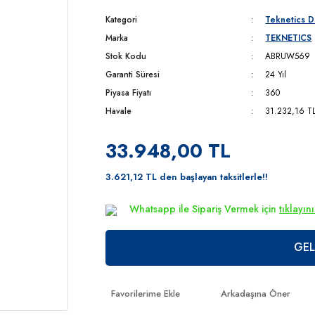
Kategori
Teknetics D
Marka
TEKNETICS
Stok Kodu
ABRUW569
Garanti Süresi
24 Yıl
Piyasa Fiyatı
360
Havale
31.232,16 TL 
33.948,00 TL
3.621,12 TL den başlayan taksitlerle!!
Whatsapp ile Sipariş Vermek için
tıklayın
GEL
Arkadaşına Öner