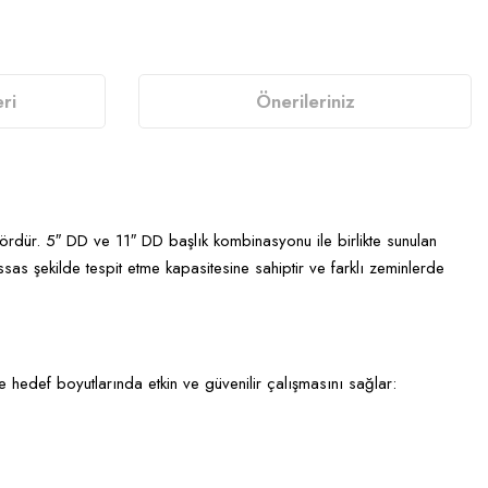
ri
Önerileriniz
ördür. 5″ DD ve 11″ DD başlık kombinasyonu ile birlikte sunulan
assas şekilde tespit etme kapasitesine sahiptir ve farklı zeminlerde
ve hedef boyutlarında etkin ve güvenilir çalışmasını sağlar: