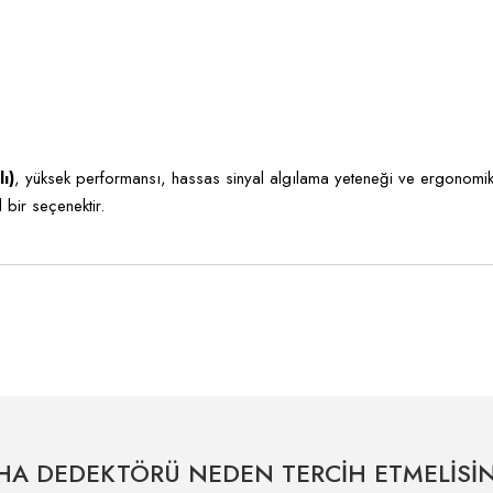
ı)
, yüksek performansı, hassas sinyal algılama yeteneği ve ergonomik 
 bir seçenektir.
tersiz gördüğünüz noktaları öneri formunu kullanarak tarafımıza iletebilirsiniz.
Bu ürüne ilk yorumu siz yapın!
Yorum Yaz
HA DEDEKTÖRÜ NEDEN TERCİH ETMELİSİN