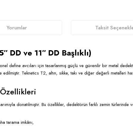
Yorumlar
Taksit Seçenekle
5″ DD ve 11″ DD Başlıklı)
el define avcıları için tasarlanmış güçlü ve güvenilir bir metal dedekt
e edilmiştir. Teknetics T2, altın, sikke, takı ve diğer değerli metalleri h
zellikleri
rımıyla donatılmıştır. Bu özellikler, dedektörün farklı zemin türlerinde 
aha tarama imkânı,