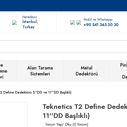
Neredeyiz
Mobil ve Whatsapp
İstanbul,
+90 541 345 30 30
Turkey
ve
Pin
Alan Tarama
Metal
eme
Sistemleri
Dedektörü
ri
D
2 Define Dedektörü 5''DD ve 11''DD Başlıklı)
Teknetics T2 Define Dedek
11''DD Başlıklı)
Yorum Yap/ Oku (0 Yorum)