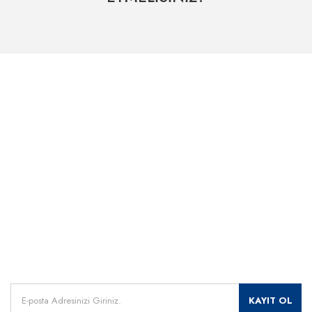
Hızlı Kargo Hizmeti
% 100 Güvenli Alışveriş
Kategoriler
Dünyanın her yerine hızlı sevkiyat
265 bit SSL sertifikası
ÖNEMLİ BİLGİLER
Uzman Destek Seçeneği
Müşteri Hizmetleri
Satış Sonrası Profesyonel Destek
0541 345 30 30
HIZLI ERİŞİM
Kampanyalarımızdan
haberdar olmak için kayıt olunuz.
KAYIT OL