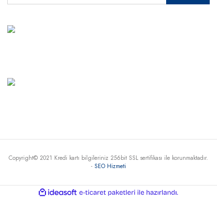
MÜŞTERİ HİZMETLERİ
+90 541 345 30 30
Haritada Gör
Copyright© 2021 Kredi kartı bilgileriniz 256bit SSL sertifikası ile korunmaktadır.
-
SEO Hizmeti
ile
ideasoft
e-
hazırlandı.
ticaret
paketleri