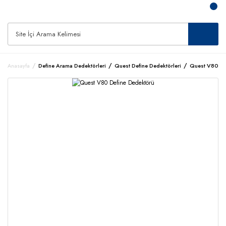
Anasayfa
Define Arama Dedektörleri
Quest Define Dedektörleri
Quest V80 De