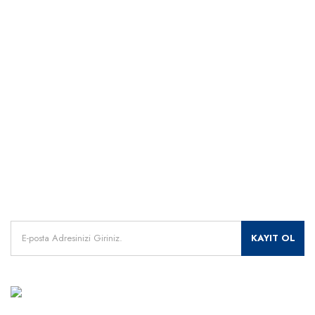
Hızlı Kargo Hizmeti
% 100 Güvenli Alışveriş
Kategoriler
Dünyanın her yerine hızlı sevkiyat
265 bit SSL sertifikası
ÖNEMLİ BİLGİLER
Uzman Destek Seçeneği
Müşteri Hizmetleri
Satış Sonrası Profesyonel Destek
0541 345 30 30
HIZLI ERİŞİM
Kampanyalarımızdan
haberdar olmak için kayıt olunuz.
KAYIT OL
MÜŞTERİ HİZMETLERİ
+90 541 345 30 30