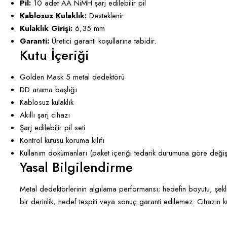
Pil:
10 adet AA NiMH şarj edilebilir pil
Kablosuz Kulaklık:
Desteklenir
Kulaklık Girişi:
6,35 mm
Garanti:
Üretici garanti koşullarına tabidir.
Kutu İçeriği
Golden Mask 5 metal dedektörü
DD arama başlığı
Kablosuz kulaklık
Akıllı şarj cihazı
Şarj edilebilir pil seti
Kontrol kutusu koruma kılıfı
Kullanım dokümanları (paket içeriği tedarik durumuna göre değişe
Yasal Bilgilendirme
Metal dedektörlerinin algılama performansı; hedefin boyutu, şekl
bir derinlik, hedef tespiti veya sonuç garanti edilemez. Cihazın 