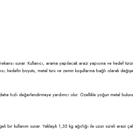
ekansı sunar. Kullanıcı, arama yapılacak arazi yapısına ve hedef türüne 
; hedefin boyutu, metal türü ve zemin koşullarına bağlı olarak değişeb
ha hızlı değerlendirmeye yardımcı olur. Özellikle yoğun metal bulunan 
i bir kullanım sunar. Yaklaşık 1,35 kg ağırlığı ile uzun süreli arazi ça