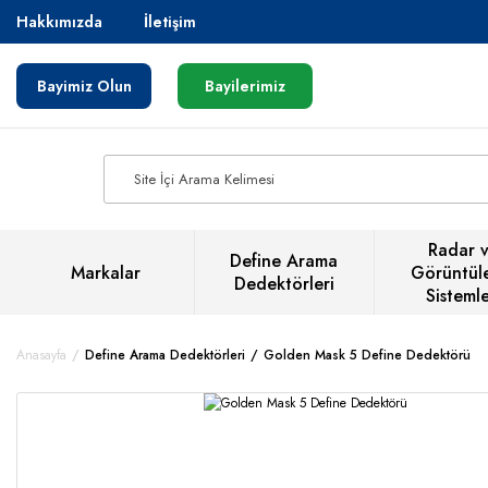
Hakkımızda
İletişim
Bayimiz Olun
Bayilerimiz
Radar 
Define Arama
Markalar
Görüntül
Dedektörleri
Sistemle
Anasayfa
Define Arama Dedektörleri
Golden Mask 5 Define Dedektörü