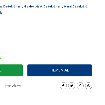
ma Dedektörleri
,
Golden Mask Dedektörleri
,
Metal Dedektörü
sk
ız
E
HEMEN AL
Fiyat Alarmı