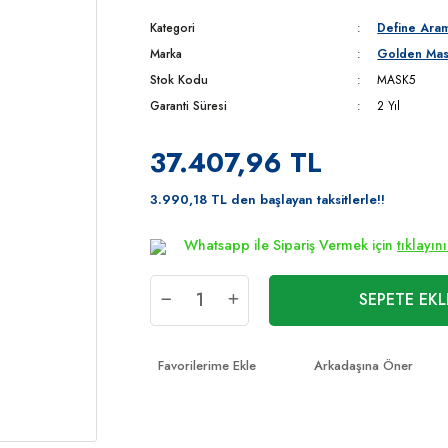
Kategori
Define Ara
Marka
Golden Ma
Stok Kodu
MASK5
Garanti Süresi
2 Yıl
37.407,96 TL
3.990,18 TL den başlayan taksitlerle!!
Whatsapp ile Sipariş Vermek için
tıklayın
SEPETE EKL
Arkadaşına Öner