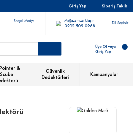
Giriş Yap
Sipariş Takibi
Mağazamıza Ulaşın
Sosyal Medya
Dil Seçiniz
0212 509 0968
Üye Ol veya
Giriş Yap
Pointer &
Güvenlik
Scuba
Kampanyalar
Dedektörleri
edektörü
dektörü