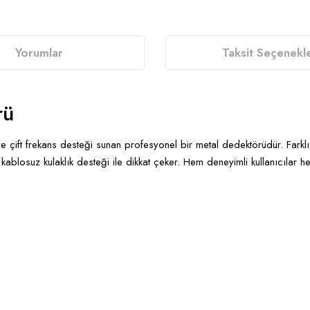
Yorumlar
Taksit Seçenekle
rü
e çift frekans desteği sunan profesyonel bir metal dedektörüdür. Farklı a
kablosuz kulaklık desteği ile dikkat çeker. Hem deneyimli kullanıcılar he