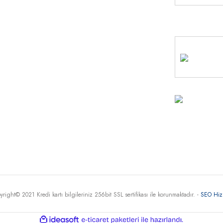
MÜŞTE
HİZME
+90 
30
Haritada G
yright© 2021 Kredi kartı bilgileriniz 256bit SSL sertifikası ile korunmaktadır. -
SEO Hiz
ile
ideasoft
e-