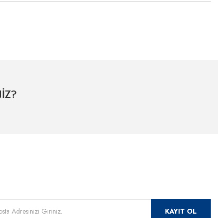
İZ?
mızdan
 için kayıt olunuz.
KAYIT OL