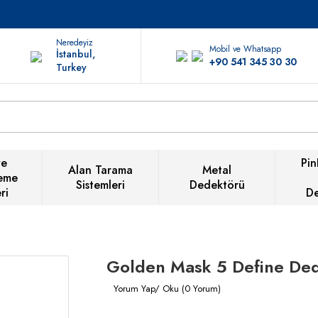
Neredeyiz
Mobil ve Whatsapp
İstanbul,
+90 541 345 30 30
Turkey
ve
Pin
Alan Tarama
Metal
eme
Sistemleri
Dedektörü
ri
D
Golden Mask 5 Define De
Yorum Yap/ Oku (0 Yorum)