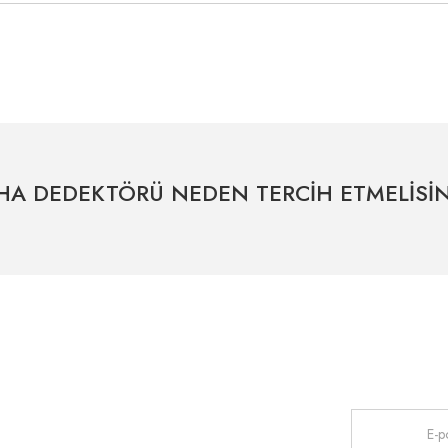
tersiz gördüğünüz noktaları öneri formunu kullanarak tarafımıza iletebilirsiniz.
Bu ürüne ilk yorumu siz yapın!
Yorum Yaz
HA DEDEKTÖRÜ NEDEN TERCİH ETMELİSİN
Uzman Destek Seçeneği
Müşteri Hizmetleri
HIZLI ERİŞİM
Kampanyaları
Satış Sonrası Profesyonel Destek
0541 345 30 30
haberdar olmak
Bayilerimiz
Gönder
İletişim
Anasayfa