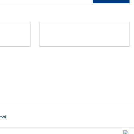
Rİ
TLERİ
541 345 30
ör
meti