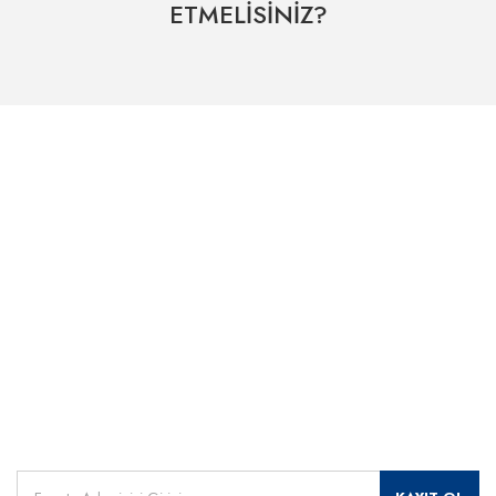
ETMELİSİNİZ?
Hızlı Kargo Hizmeti
% 100 Güvenli Alışveriş
Kategoriler
Dünyanın her yerine hızlı sevkiyat
265 bit SSL sertifikası
ÖNEMLİ BİLGİLER
Uzman Destek Seçeneği
Müşteri Hizmetleri
Satış Sonrası Profesyonel Destek
0541 345 30 30
HIZLI ERİŞİM
Kampanyalarımızdan
haberdar olmak için kayıt olunuz.