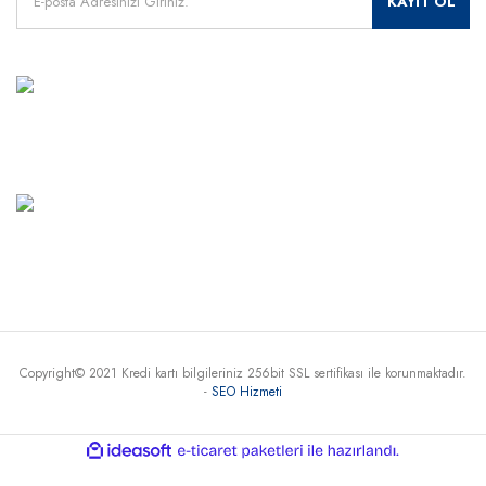
KAYIT OL
MÜŞTERİ HİZMETLERİ
+90 541 345 30 30
Haritada Gör
Copyright© 2021 Kredi kartı bilgileriniz 256bit SSL sertifikası ile korunmaktadır.
-
SEO Hizmeti
ile
ideasoft
e-
hazırlandı.
ticaret