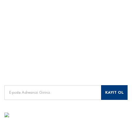
Kategoriler
Dünyanın her yerine hızlı sevkiyat
265 bit SSL sertifikası
ÖNEMLİ BİLGİLER
Uzman Destek Seçeneği
Müşteri Hizmetleri
Satış Sonrası Profesyonel Destek
0541 345 30 30
HIZLI ERİŞİM
Kampanyalarımızdan
haberdar olmak için kayıt olunuz.
KAYIT OL
MÜŞTERİ HİZMETLERİ
+90 541 345 30 30