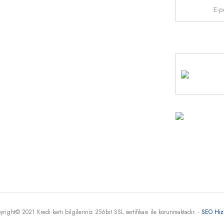
Gönder
İletişim
Anasayfa
MÜŞTE
HİZME
+90 
30
Haritada G
yright© 2021 Kredi kartı bilgileriniz 256bit SSL sertifikası ile korunmaktadır. -
SEO Hiz