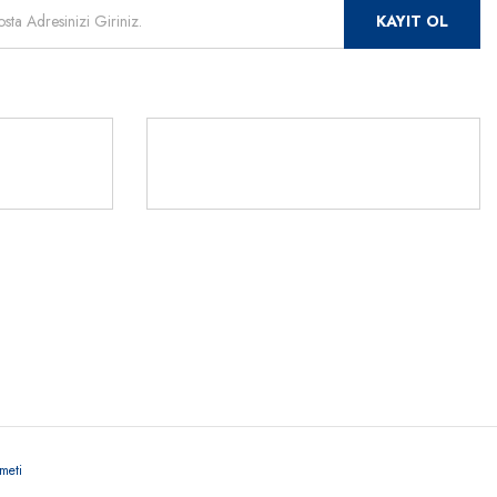
KAYIT OL
Rİ
TLERİ
541 345 30
ör
meti