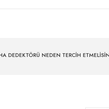
tersiz gördüğünüz noktaları öneri formunu kullanarak tarafımıza iletebilirsiniz.
Bu ürüne ilk yorumu siz yapın!
Yorum Yaz
HA DEDEKTÖRÜ NEDEN TERCİH ETMELİSİN
Uzman Destek Seçeneği
Müşteri Hizmetleri
HIZLI ERİŞİM
Kampanyaları
Satış Sonrası Profesyonel Destek
0541 345 30 30
haberdar olmak
Bayilerimiz