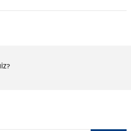
İZ?
mızdan
 için kayıt olunuz.