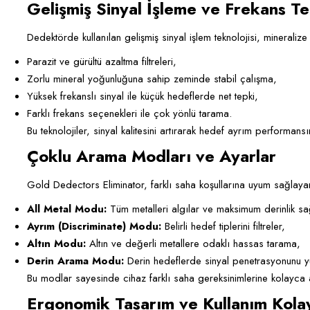
Gelişmiş Sinyal İşleme ve Frekans Te
Dedektörde kullanılan gelişmiş sinyal işlem teknolojisi, minerali
Parazit ve gürültü azaltma filtreleri,
Zorlu mineral yoğunluğuna sahip zeminde stabil çalışma,
Yüksek frekanslı sinyal ile küçük hedeflerde net tepki,
Farklı frekans seçenekleri ile çok yönlü tarama.
Bu teknolojiler, sinyal kalitesini artırarak hedef ayrım performansın
Çoklu Arama Modları ve Ayarlar
Gold Dedectors Eliminator, farklı saha koşullarına uyum sağlayan
All Metal Modu:
Tüm metalleri algılar ve maksimum derinlik sa
Ayrım (Discriminate) Modu:
Belirli hedef tiplerini filtreler,
Altın Modu:
Altın ve değerli metallere odaklı hassas tarama,
Derin Arama Modu:
Derin hedeflerde sinyal penetrasyonunu yük
Bu modlar sayesinde cihaz farklı saha gereksinimlerine kolayca a
Ergonomik Tasarım ve Kullanım Kolay