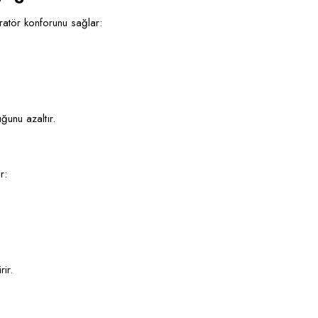
ratör konforunu sağlar:
ğunu azaltır.
r:
ir.