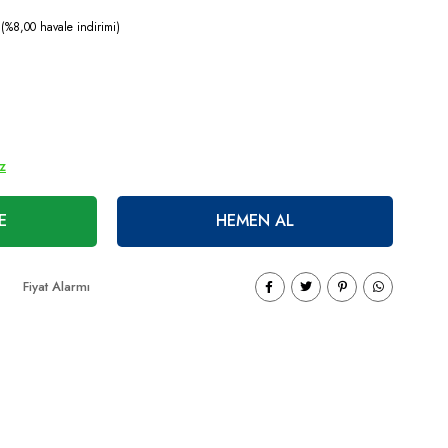
(%8,00 havale indirimi)
ız
E
HEMEN AL
Fiyat Alarmı