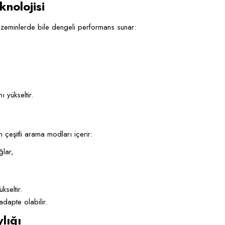
knolojisi
ze zeminlerde bile dengeli performans sunar:
ı yükseltir.
 çeşitli arama modları içerir:
ğlar,
seltir.
dapte olabilir.
lığı