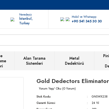
Neredeyiz
Mobil ve Whatsapp
İstanbul,
+90 541 345 30 30
Turkey
ve
Pin
Alan Tarama
Metal
eme
Sistemleri
Dedektörü
ri
D
Gold Dedectors Eliminator
Yorum Yap/ Oku (0 Yorum)
Stok Kodu
GNSWX238
Garanti Süresi
24 Yıl