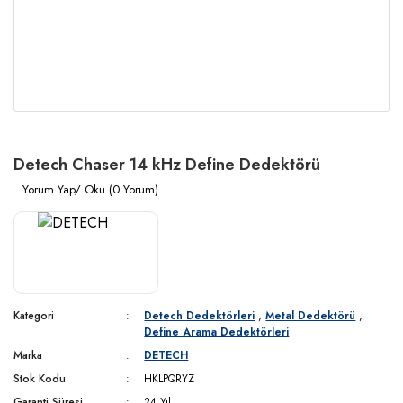
Detech Chaser 14 kHz Define Dedektörü
Yorum Yap/ Oku (0 Yorum)
Kategori
Detech Dedektörleri
,
Metal Dedektörü
,
Define Arama Dedektörleri
Marka
DETECH
Stok Kodu
HKLPQRYZ
Garanti Süresi
24 Yıl