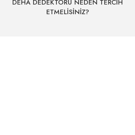
DEHA DEDEKTÖRÜ NEDEN TERCİH
ETMELİSİNİZ?
Hızlı Kargo Hizmeti
% 100 Güvenli Alışveriş
Kategoriler
Dünyanın her yerine hızlı sevkiyat
265 bit SSL sertifikası
ÖNEMLİ BİLGİLER
Uzman Destek Seçeneği
Müşteri Hizmetleri
Satış Sonrası Profesyonel Destek
0541 345 30 30
HIZLI ERİŞİM
Kampanyalarımızdan
haberdar olmak için kayıt olunuz.