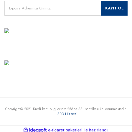
KAYIT OL
MÜŞTERİ HİZMETLERİ
+90 541 345 30 30
Haritada Gör
Copyright© 2021 Kredi kartı bilgileriniz 256bit SSL sertifikası ile korunmaktadır.
-
SEO Hizmeti
ile
ideasoft
e-