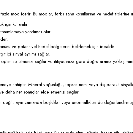
azla mod içerir. Bu modlar, farklı saha koşullarına ve hedef tiplerine
 için kullanılır.
 tanımlamaya yardımcı olur.
eder.
ünü ve potansiyel hedef bölgelerini belirlemek için idealdir.
gıt içi sinyal ayrımı sağlar.
optimize etmenizi sağlar ve ihtiyacınıza göre doğru arama yaklaşımını
emeye sahiptir. Mineral yoğunluğu, toprak nemi veya dış parazit sinyall
r ve daha net sonuçlar elde etmenizi sağlar.
ri değil, aynı zamanda boşluklar veya anormallikleri de değerlendirmey