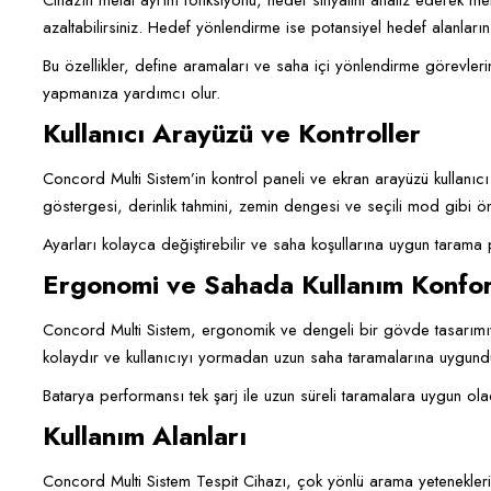
Cihazın metal ayrım fonksiyonu, hedef sinyalini analiz ederek meta
azaltabilirsiniz. Hedef yönlendirme ise potansiyel hedef alanların
Bu özellikler, define aramaları ve saha içi yönlendirme görevlerin
yapmanıza yardımcı olur.
Kullanıcı Arayüzü ve Kontroller
Concord Multi Sistem’in kontrol paneli ve ekran arayüzü kullanıcı d
göstergesi, derinlik tahmini, zemin dengesi ve seçili mod gibi ön
Ayarları kolayca değiştirebilir ve saha koşullarına uygun tarama pr
Ergonomi ve Sahada Kullanım Konfo
Concord Multi Sistem, ergonomik ve dengeli bir gövde tasarımıyla
kolaydır ve kullanıcıyı yormadan uzun saha taramalarına uygund
Batarya performansı tek şarj ile uzun süreli taramalara uygun olac
Kullanım Alanları
Concord Multi Sistem Tespit Cihazı, çok yönlü arama yetenekleri 