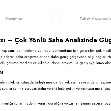
Yorumlar
Taksit Seçenekle
azı – Çok Yönlü Saha Analizinde G
a kapsamlı veri toplama ve hedef yönlendirme için geliştirilen çok modlu 
liz ederek saha araştırmalarında daha geniş çerçevede bilgi sağlar. He
rklı çalışma modları ve kullanıcı dostu arayüzü ile geniş uygulama alan
mı
erini tek bir cihazda birleştirmesidir. Bu yaklaşım sayesinde cihaz; meta
 yapı, araştırma sürecini daha verimli hale getirir ve yalnızca metal si
 mantığı sunar; hedefin yerini, derinliğini ve zaman zaman yapısal özelli