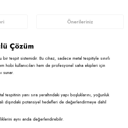
ri
Önerileriniz
üçlü Çözüm
bir tespit sistemidir. Bu cihaz, sadece metal tespitiyle sınırlı
m hobi kullanıcıları hem de profesyonel saha ekipleri için
ı sunar.
l tespitinin yanı sıra yeraltındaki yapı boşluklarını, yoğunluk
nyali dışındaki potansiyel hedefleri de değerlendirmeye dahil
klerini aynı anda değerlendirebilir.