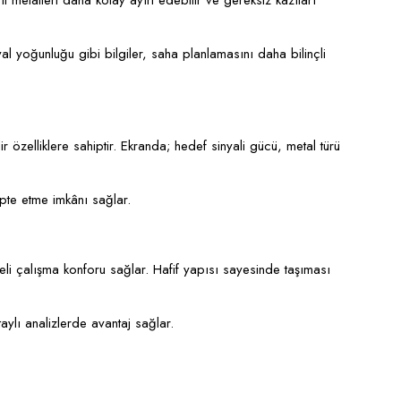
i metalleri daha kolay ayırt edebilir ve gereksiz kazıları
yal yoğunluğu gibi bilgiler, saha planlamasını daha bilinçli
r özelliklere sahiptir. Ekranda; hedef sinyali gücü, metal türü
dapte etme imkânı sağlar.
li çalışma konforu sağlar. Hafif yapısı sayesinde taşıması
aylı analizlerde avantaj sağlar.