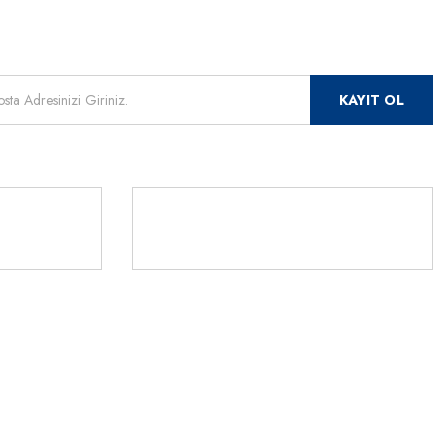
mızdan
 için kayıt olunuz.
KAYIT OL
Rİ
TLERİ
541 345 30
ör