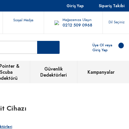
Giriş Yap
Sipariş Takibi
Mağazamıza Ulaşın
Sosyal Medya
Dil Seçiniz
0212 509 0968
Üye Ol veya
Giriş Yap
Pointer &
Güvenlik
Scuba
Kampanyalar
Dedektörleri
edektörü
it Cihazı
törleri