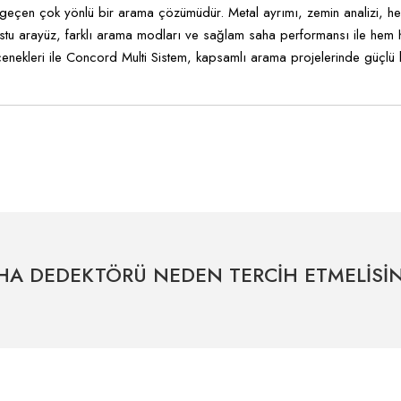
 geçen çok yönlü bir arama çözümüdür. Metal ayrımı, zemin analizi, hed
stu arayüz, farklı arama modları ve sağlam saha performansı ile hem hob
çenekleri ile Concord Multi Sistem, kapsamlı arama projelerinde güçlü 
tersiz gördüğünüz noktaları öneri formunu kullanarak tarafımıza iletebilirsiniz.
Bu ürüne ilk yorumu siz yapın!
Yorum Yaz
HA DEDEKTÖRÜ NEDEN TERCİH ETMELİSİN
Uzman Destek Seçeneği
Müşteri Hizmetleri