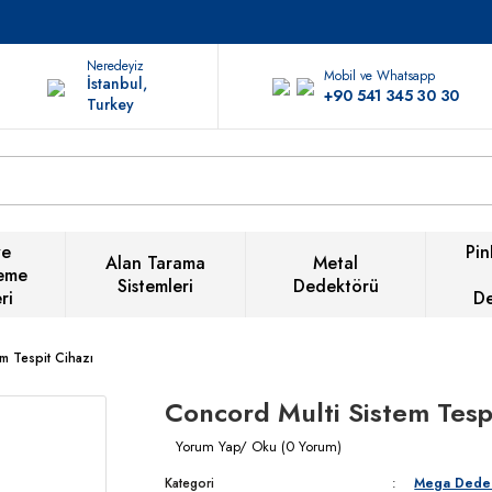
Neredeyiz
Mobil ve Whatsapp
İstanbul,
+90 541 345 30 30
Turkey
ve
Pin
Alan Tarama
Metal
eme
Sistemleri
Dedektörü
ri
D
m Tespit Cihazı
Concord Multi Sistem Tesp
Yorum Yap/ Oku (0 Yorum)
Kategori
Mega Dedek