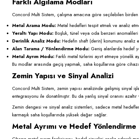
Farklı Algılama Modları
Concord Multi Sistem, çalışma amacına göre seçilebilen birden f
Metal Arama Modu:
Metal hedefleri tespit etmek ve analiz etmek
Yeraltı Yapı Modu:
Boşluk, tünel veya oda benzeri anomalileri
Derinlik Analiz Modu:
Hedefin shaft (derin) konumunu analiz 
Alan Tarama / Yönlendirme Modu:
Geniş alanlarda hedef yön
Metal Ayrım Modu:
Farklı metal türlerini ayırt etmeye yönelik ay
Bu modlar arasında geçiş yapmak, saha koşullarına göre cihazı 
Zemin Yapısı ve Sinyal Analizi
Concord Multi Sistem, zemin yapısı analizinde gelişmiş sinyal işl
entegrasyonu ile donatılmıştır. Bu da yanlış sinyal oranını azaltı
Zemin dengesi ve sinyal analiz sistemleri, sadece metal hedefle
karmaşık saha koşullarında yüksek değer sağlar.
Metal Ayrımı ve Hedef Yönlendirme