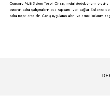
Concord Multi Sistem Tespit Cihazı, metal dedektörlerin ötesine
sunarak saha çalışmalarınızda kapsamlı veri sağlar. Kullanıcı do
saha tespit aracıdır. Geniş uygulama alanı ve esnek kullanım se
Bu ürünün fiyat bilgisi, resim, ürün açıklamalarında ve diğer konularda ye
Görüş ve önerileriniz için teşekkür ederiz.
Ürün resmi kalitesiz, bozuk veya görüntülenemiyor.
Ürün açıklamasında eksik bilgiler bulunuyor.
DE
Ürün bilgilerinde hatalar bulunuyor.
Ürün fiyatı diğer sitelerden daha pahalı.
Bu ürüne benzer farklı alternatifler olmalı.
Hızlı Kargo Hizmeti
% 100 Güvenli Alışveriş