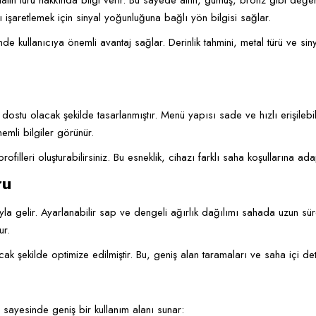
lin türü hakkında bilgi verir. Bu sayede altın, gümüş, bronz gibi değerl
ı işaretlemek için sinyal yoğunluğuna bağlı yön bilgisi sağlar.
de kullanıcıya önemli avantaj sağlar. Derinlik tahmini, metal türü ve sin
ostu olacak şekilde tasarlanmıştır. Menü yapısı sade ve hızlı erişilebili
emli bilgiler görünür.
ofilleri oluşturabilirsiniz. Bu esneklik, cihazı farklı saha koşullarına a
ru
 gelir. Ayarlanabilir sap ve dengeli ağırlık dağılımı sahada uzun süre
ur.
ak şekilde optimize edilmiştir. Bu, geniş alan taramaları ve saha içi det
sayesinde geniş bir kullanım alanı sunar: