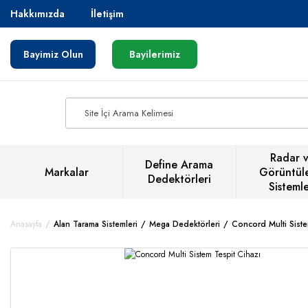
Hakkımızda
İletişim
Bayimiz Olun
Bayilerimiz
Radar 
Define Arama
Markalar
Görüntül
Dedektörleri
Sistemle
Anasayfa
Alan Tarama Sistemleri
Mega Dedektörleri
Concord Multi Siste