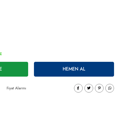
ız
E
HEMEN AL
Fiyat Alarmı