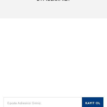
Hızlı Kargo Hizmeti
% 100 Güvenli Alışveriş
Kategoriler
Dünyanın her yerine hızlı sevkiyat
265 bit SSL sertifikası
ÖNEMLİ BİLGİLER
Uzman Destek Seçeneği
Müşteri Hizmetleri
Satış Sonrası Profesyonel Destek
0541 345 30 30
HIZLI ERİŞİM
Kampanyalarımızdan
haberdar olmak için kayıt olunuz.
KAYIT OL