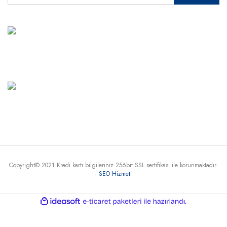
MÜŞTERİ HİZMETLERİ
+90 541 345 30 30
Haritada Gör
Copyright© 2021 Kredi kartı bilgileriniz 256bit SSL sertifikası ile korunmaktadır.
-
SEO Hizmeti
ile
ideasoft
e-
hazırlandı.
ticaret
paketleri