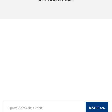
Hızlı Kargo Hizmeti
% 100 Güvenli Alışveriş
Kategoriler
Dünyanın her yerine hızlı sevkiyat
265 bit SSL sertifikası
ÖNEMLİ BİLGİLER
Uzman Destek Seçeneği
Müşteri Hizmetleri
Satış Sonrası Profesyonel Destek
0541 345 30 30
HIZLI ERİŞİM
Kampanyalarımızdan
haberdar olmak için kayıt olunuz.
KAYIT OL