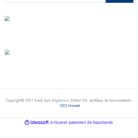
MÜŞTERİ HİZMETLERİ
+90 541 345 30 30
Haritada Gör
Copyright© 2021 Kredi kartı bilgileriniz 256bit SSL sertifikası ile korunmaktadır.
-
SEO Hizmeti
ile
ideasoft
e-
hazırlandı.
ticaret
paketleri