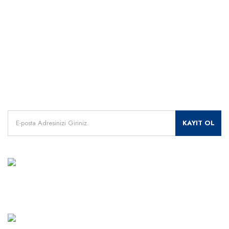
ÖNEMLİ BİLGİLER
Uzman Destek Seçeneği
Müşteri Hizmetleri
Satış Sonrası Profesyonel Destek
0541 345 30 30
HIZLI ERİŞİM
Kampanyalarımızdan
haberdar olmak için kayıt olunuz.
KAYIT OL
MÜŞTERİ HİZMETLERİ
+90 541 345 30 30
Haritada Gör