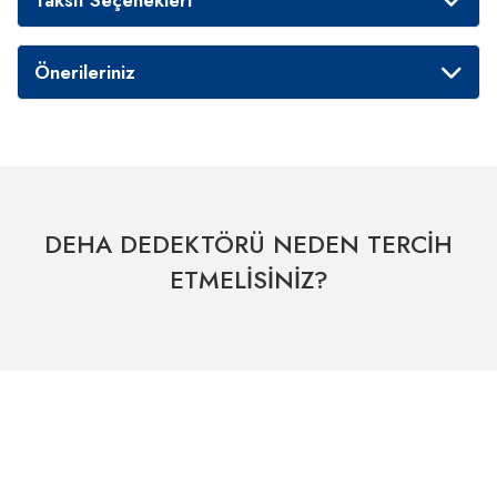
Önerileriniz
DEHA DEDEKTÖRÜ NEDEN TERCİH
ETMELİSİNİZ?
Hızlı Kargo Hizmeti
% 100 Güvenli Alışveriş
Kategoriler
Dünyanın her yerine hızlı sevkiyat
265 bit SSL sertifikası