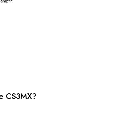
hiptir:
ope CS3MX?