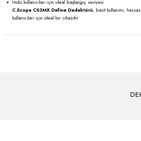
Hobi kullanıcıları için ideal başlangıç seviyesi
C.Scope CS3MX Define Dedektörü
, basit kullanımı, hassa
kullanıcıları için ideal bir cihazdır.
Bu ürünün fiyat bilgisi, resim, ürün açıklamalarında ve diğer konularda ye
Görüş ve önerileriniz için teşekkür ederiz.
Ürün resmi kalitesiz, bozuk veya görüntülenemiyor.
Ürün açıklamasında eksik bilgiler bulunuyor.
DE
Ürün bilgilerinde hatalar bulunuyor.
Ürün fiyatı diğer sitelerden daha pahalı.
Bu ürüne benzer farklı alternatifler olmalı.
Hızlı Kargo Hizmeti
% 100 Güvenli Alışveriş