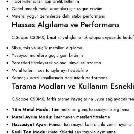
Hobi kullanıcıları için pratik kullanım
Genel amaçlı metal aramaları için uygun çözüm
Mineral yoğun zeminlerde dahi stabil performans
Hassas Algılama ve Performans
C.Scope CS3MX, basit sinyal işleme teknolojisi sayesinde hedefler
Sikke, takı ve küçük metalleri algılama
Yüzeysel metallere güçlü geri bildirim
Parazitleri filtreleyerek yalancı sinyalleri azaltma
Metal türlerini ses tonuyla ayırt edebilme
Karmaşık arazi koşullarında dahi tutarlı performans
Tarama Modları ve Kullanım Esnekl
C.Scope CS3MX, farklı arama ihtiyaçlarına uyum sağlayacak tem
Tüm Metal Modu:
Tüm metalleri geniş hassasiyetle algılama
Metal Ayrım Modu:
İstenmeyen metalleri filtreleme
Hassasiyet Ayarı:
Manuel hassasiyet kontrolü ile zemin uyumu
Sesli Ton Modu:
Metal türlerini ses tonuyla ayırt etme