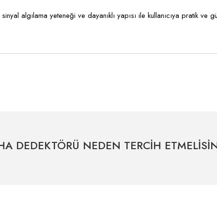
s sinyal algılama yeteneği ve dayanıklı yapısı ile kullanıcıya pratik ve
tersiz gördüğünüz noktaları öneri formunu kullanarak tarafımıza iletebilirsiniz.
Bu ürüne ilk yorumu siz yapın!
Yorum Yaz
HA DEDEKTÖRÜ NEDEN TERCİH ETMELİSİN
Uzman Destek Seçeneği
Müşteri Hizmetleri