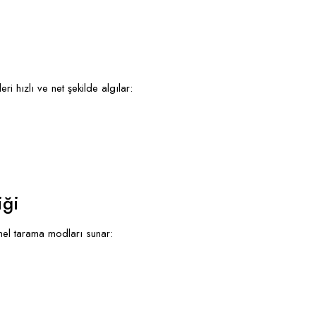
i hızlı ve net şekilde algılar:
iği
el tarama modları sunar: