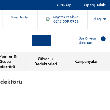
Giriş Yap
Sipariş Takibi
Mağazamıza Ulaşın
Sosyal Medya
Dil Seçiniz
0212 509 0968
Üye Ol veya
Giriş Yap
Pointer &
Güvenlik
Scuba
Kampanyalar
Dedektörleri
edektörü
dektörü