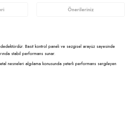
ri
Önerileriniz
al dedektördür. Basit kontrol paneli ve sezgisel arayüz sayesinde
larında stabil performans sunar.
metal nesneleri algılama konusunda yeterli performans sergileyen