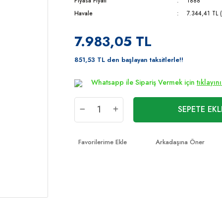
Piyasa Fiyatı
1888
Havale
7.344,41 TL (
7.983,05 TL
851,53 TL den başlayan taksitlerle!!
Whatsapp ile Sipariş Vermek için
tıklayın
SEPETE EKL
Arkadaşına Öner