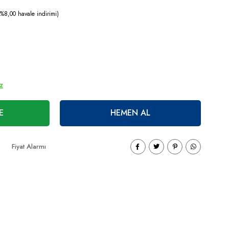
%8,00 havale indirimi)
ız
E
HEMEN AL
Fiyat Alarmı