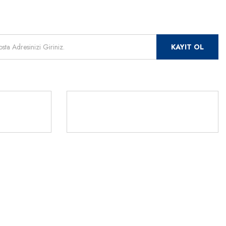
mızdan
 için kayıt olunuz.
KAYIT OL
Rİ
TLERİ
541 345 30
ör