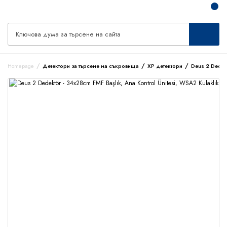
Homepage
Детектори за търсене на съкровища
XP детектори
Deus 2 Dedekt